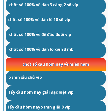
chốt số 100% về dàn 3 càng 2 số víp
chốt số 100% về dàn lô 10 số víp
chốt số 100% về đề đầu đuôi víp
chốt số 100% về dàn lô xiên 3 mb
chốt số cầu hôm nay về miền nam
xsmn xỉu chủ víp
lấy cầu hôm nay giải đặc biệt víp
lấy cầu hôm nay xsmn giải 8 víp