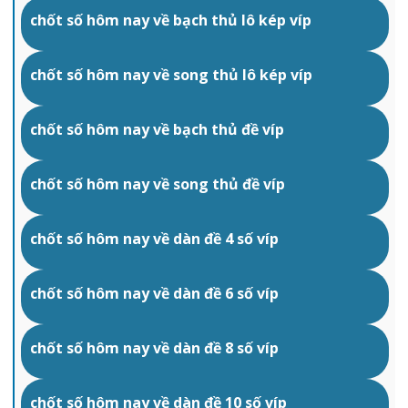
chốt số hôm nay về bạch thủ lô kép víp
chốt số hôm nay về song thủ lô kép víp
chốt số hôm nay về bạch thủ đề víp
chốt số hôm nay về song thủ đề víp
chốt số hôm nay về dàn đề 4 số víp
chốt số hôm nay về dàn đề 6 số víp
chốt số hôm nay về dàn đề 8 số víp
chốt số hôm nay về dàn đề 10 số víp