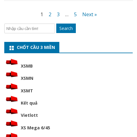
Điều
1
2
3
…
5
Next »
hướng
Search
bài
viết
CHỐT CẦU 3 MIỀN
XSMB
XSMN
XSMT
Kết quả
Vietlott
XS Mega 6/45