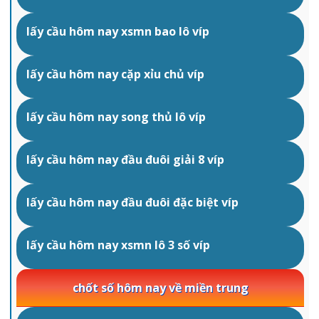
lấy cầu hôm nay xsmn bao lô víp
lấy cầu hôm nay cặp xỉu chủ víp
lấy cầu hôm nay song thủ lô víp
lấy cầu hôm nay đầu đuôi giải 8 víp
lấy cầu hôm nay đầu đuôi đặc biệt víp
lấy cầu hôm nay xsmn lô 3 số víp
chốt số hôm nay về miền trung