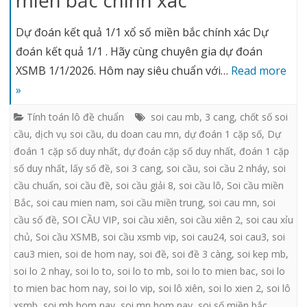
miền bắc chính xác
Dự đoán kết quả 1/1 xổ số miền bắc chính xác Dự
đoán kết quả 1/1 . Hãy cùng chuyên gia dự đoán
XSMB 1/1/2026. Hôm nay siêu chuẩn với…
Read more
»
Tính toán lô đề chuẩn
soi cau mb
,
3 cang
,
chốt số soi
cầu
,
dịch vụ soi cầu
,
du doan cau mn
,
dự đoán 1 cặp số
,
Dự
đoán 1 cặp số duy nhất
,
dự đoán cặp số duy nhất
,
đoán 1 cặp
số duy nhất
,
lấy số đề
,
soi 3 cang
,
soi cầu
,
soi cầu 2 nháy
,
soi
cầu chuẩn
,
soi cầu đề
,
soi cầu giải 8
,
soi cầu lô
,
Soi cầu miền
Bắc
,
soi cau mien nam
,
soi cầu miền trung
,
soi cau mn
,
soi
cầu số đề
,
SOI CẦU VIP
,
soi cầu xiên
,
soi cầu xiên 2
,
soi cau xỉu
chủ
,
Soi cầu XSMB
,
soi cầu xsmb vip
,
soi cau24
,
soi cau3
,
soi
cau3 mien
,
soi de hom nay
,
soi đề
,
soi đề 3 càng
,
soi kep mb
,
soi lo 2 nhay
,
soi lo to
,
soi lo to mb
,
soi lo to mien bac
,
soi lo
to mien bac hom nay
,
soi lo vip
,
soi lô xiên
,
soi lo xien 2
,
soi lô
xsmb
,
soi mb hom nay
,
soi mn hom nay
,
soi số miền bắc
,