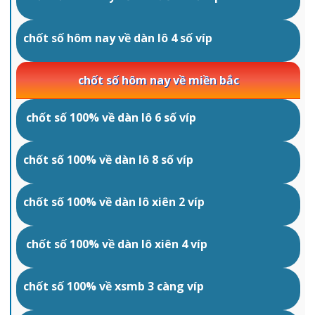
chốt số hôm nay về dàn lô 4 số víp
chốt số hôm nay về miền bắc
chốt số 100% về dàn lô 6 số víp
chốt số 100% về dàn lô 8 số víp
chốt số 100% về dàn lô xiên 2 víp
chốt số 100% về dàn lô xiên 4 víp
chốt số 100% về xsmb 3 càng víp