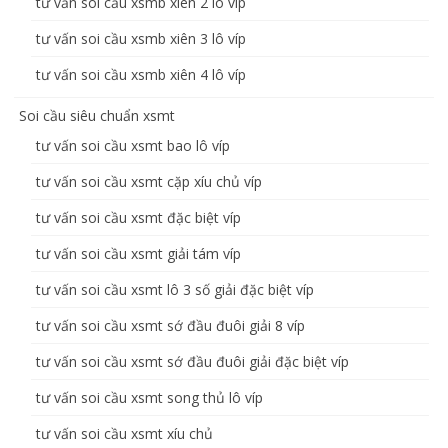
tư vấn soi cầu xsmb xiên 2 lô víp
tư vấn soi cầu xsmb xiên 3 lô víp
tư vấn soi cầu xsmb xiên 4 lô víp
Soi cầu siêu chuẩn xsmt
tư vấn soi cầu xsmt bao lô víp
tư vấn soi cầu xsmt cặp xíu chủ víp
tư vấn soi cầu xsmt đặc biệt víp
tư vấn soi cầu xsmt giải tám víp
tư vấn soi cầu xsmt lô 3 số giải đặc biệt víp
tư vấn soi cầu xsmt sớ đầu đuôi giải 8 víp
tư vấn soi cầu xsmt sớ đầu đuôi giải đặc biệt víp
tư vấn soi cầu xsmt song thủ lô víp
tư vấn soi cầu xsmt xíu chủ