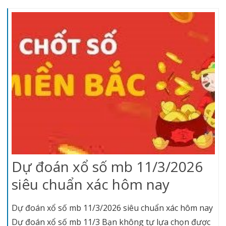
Dự đoán xổ số mb 11/3/2026
siêu chuẩn xác hôm nay
Dự đoán xổ số mb 11/3/2026 siêu chuẩn xác hôm nay
Dự đoán xổ số mb 11/3 Bạn không tự lựa chọn được