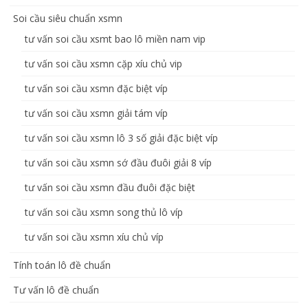
Soi cầu siêu chuẩn xsmn
tư vấn soi cầu xsmt bao lô miền nam vip
tư vấn soi cầu xsmn cặp xíu chủ vip
tư vấn soi cầu xsmn đặc biệt víp
tư vấn soi cầu xsmn giải tám víp
tư vấn soi cầu xsmn lô 3 số giải đặc biệt víp
tư vấn soi cầu xsmn sớ đầu đuôi giải 8 víp
tư vấn soi cầu xsmn đầu đuôi đặc biệt
tư vấn soi cầu xsmn song thủ lô víp
tư vấn soi cầu xsmn xíu chủ víp
Tính toán lô đề chuẩn
Tư vấn lô đề chuẩn