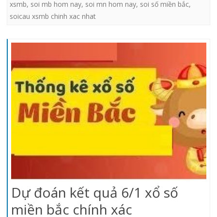
xsmb
,
soi mb hom nay
,
soi mn hom nay
,
soi số miền bắc
,
soicau xsmb chinh xac nhat
Dự đoán kết quả 6/1 xổ số
miền bắc chính xác