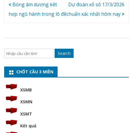
Điều
Bóng âm dương kết
Dự đoán xổ số 17/3/2026
hướng
hợp ngũ hành trong lô đề
chuẩn xác nhất hôm nay
bài
viết
Search
CHỐT CẦU 3 MIỀN
XSMB
XSMN
XSMT
Kết quả