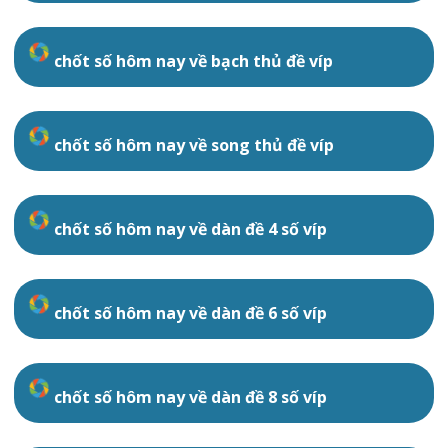
chốt số hôm nay về bạch thủ đề víp
chốt số hôm nay về song thủ đề víp
chốt số hôm nay về dàn đề 4 số víp
chốt số hôm nay về dàn đề 6 số víp
chốt số hôm nay về dàn đề 8 số víp