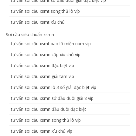
tư vấn soi cầu xsmt sớ đầu đuôi giải đặc biệt víp
tư vấn soi cầu xsmt song thủ lô víp
tư vấn soi cầu xsmt xíu chủ
Soi cầu siêu chuẩn xsmn
tư vấn soi cầu xsmt bao lô miền nam vip
tư vấn soi cầu xsmn cặp xíu chủ vip
tư vấn soi cầu xsmn đặc biệt víp
tư vấn soi cầu xsmn giải tám víp
tư vấn soi cầu xsmn lô 3 số giải đặc biệt víp
tư vấn soi cầu xsmn sớ đầu đuôi giải 8 víp
tư vấn soi cầu xsmn đầu đuôi đặc biệt
tư vấn soi cầu xsmn song thủ lô víp
tư vấn soi cầu xsmn xíu chủ víp