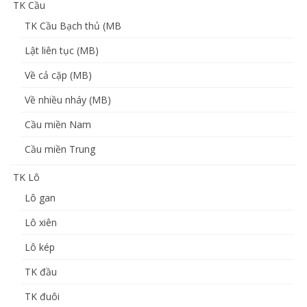
TK Cầu
TK Cầu Bạch thủ (MB
Lật liên tục (MB)
Về cả cặp (MB)
Về nhiều nháy (MB)
Cầu miền Nam
Cầu miền Trung
TK Lô
Lô gan
Lô xiên
Lô kép
TK đầu
TK đuôi