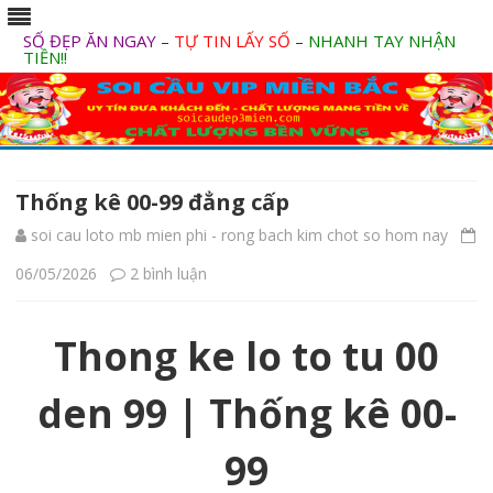
SỐ ĐẸP ĂN NGAY
–
TỰ TIN LẤY SỐ
–
NHANH TAY NHẬN
TIỀN!!
Skip
to
content
Thống kê 00-99 đẳng cấp
soi cau loto mb mien phi - rong bach kim chot so hom nay
ở
06/05/2026
2 bình luận
Thống
Thong ke lo to tu 00
kê
00-
den 99 | Thống kê 00-
99
99
đẳng