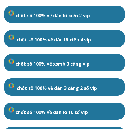
chốt số 100% về dàn lô xiên 2 víp
chốt số 100% về dàn lô xiên 4 víp
chốt số 100% về xsmb 3 càng víp
chốt số 100% về dàn 3 càng 2 số víp
chốt số 100% về dàn lô 10 số víp