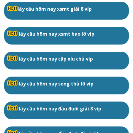
lấy cầu hôm nay xsmt giải 8 víp
lấy cầu hôm nay xsmt bao lô víp
lấy cầu hôm nay cặp xỉu chủ víp
lấy cầu hôm nay song thủ lô víp
lấy cầu hôm nay đầu đuôi giải 8 víp