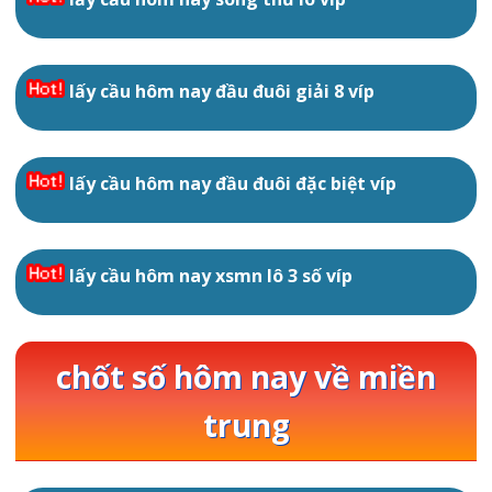
lấy cầu hôm nay đầu đuôi giải 8 víp
lấy cầu hôm nay đầu đuôi đặc biệt víp
lấy cầu hôm nay xsmn lô 3 số víp
chốt số hôm nay về miền
trung