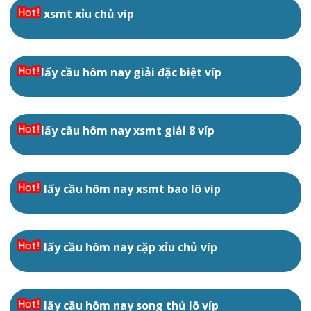
xsmt xỉu chủ víp
lấy cầu hôm nay giải đặc biệt víp
lấy cầu hôm nay xsmt giải 8 víp
lấy cầu hôm nay xsmt bao lô víp
lấy cầu hôm nay cặp xỉu chủ víp
lấy cầu hôm nay song thủ lô víp