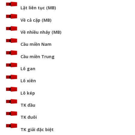
Lật liên tục (MB)
Về cả cặp (MB)
Về nhiều nháy (MB)
Cầu miền Nam
Cầu miền Trung
Lô gan
Lô xiên
Lô kép
TK đầu
TK đuôi
TK giải đặc biệt