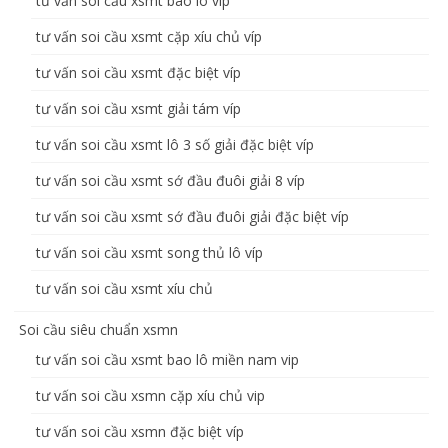
tư vấn soi cầu xsmt bao lô víp
tư vấn soi cầu xsmt cặp xíu chủ víp
tư vấn soi cầu xsmt đặc biệt víp
tư vấn soi cầu xsmt giải tám víp
tư vấn soi cầu xsmt lô 3 số giải đặc biệt víp
tư vấn soi cầu xsmt sớ đầu đuôi giải 8 víp
tư vấn soi cầu xsmt sớ đầu đuôi giải đặc biệt víp
tư vấn soi cầu xsmt song thủ lô víp
tư vấn soi cầu xsmt xíu chủ
Soi cầu siêu chuẩn xsmn
tư vấn soi cầu xsmt bao lô miền nam vip
tư vấn soi cầu xsmn cặp xíu chủ vip
tư vấn soi cầu xsmn đặc biệt víp