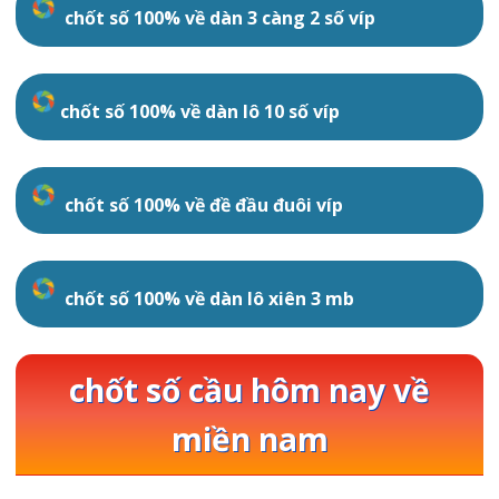
chốt số 100% về dàn 3 càng 2 số víp
chốt số 100% về dàn lô 10 số víp
chốt số 100% về đề đầu đuôi víp
chốt số 100% về dàn lô xiên 3 mb
chốt số cầu hôm nay về
miền nam