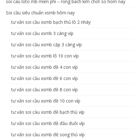
soi cau loto mb mien phi – rong bach kim chot so hom nay
Soi cầu siêu chuẩn xsmb hôm nay
tư vấn soi cầu xsmb bạch thủ lô 2 nháy
tư vấn soi cầu xsmb 3 càng víp
tư vấn soi cầu xsmb cặp 3 càng víp
tư vấn soi cầu xsmb lô 10 con víp
tư vấn soi cầu xsmb đề 4 con víp
tư vấn soi cầu xsmb đề 6 con víp
tư vấn soi cầu xsmb đề 8 con víp
tư vấn soi cầu xsmb đề 10 con víp
tư vấn soi cầu xsmb đề bạch thủ víp
tư vấn soi cầu xsmb đề đầu đuôi víp
tư vấn soi cầu xsmb đề song thủ víp