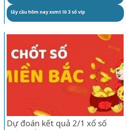
lấy cầu hôm nay xsmt lô 3 số víp
Dự đoán kết quả 2/1 xổ số