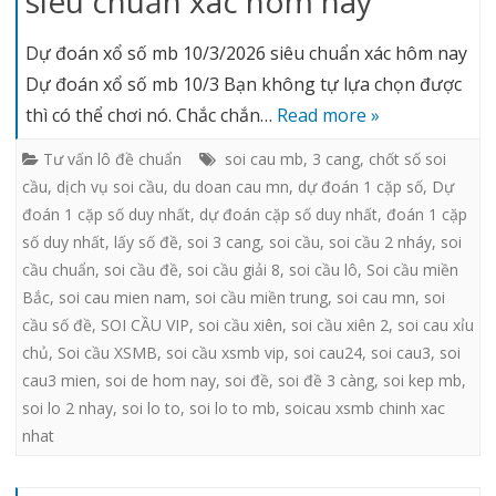
siêu chuẩn xác hôm nay
Dự đoán xổ số mb 10/3/2026 siêu chuẩn xác hôm nay
Dự đoán xổ số mb 10/3 Bạn không tự lựa chọn được
thì có thể chơi nó. Chắc chắn…
Read more »
Tư vấn lô đề chuẩn
soi cau mb
,
3 cang
,
chốt số soi
cầu
,
dịch vụ soi cầu
,
du doan cau mn
,
dự đoán 1 cặp số
,
Dự
đoán 1 cặp số duy nhất
,
dự đoán cặp số duy nhất
,
đoán 1 cặp
số duy nhất
,
lấy số đề
,
soi 3 cang
,
soi cầu
,
soi cầu 2 nháy
,
soi
cầu chuẩn
,
soi cầu đề
,
soi cầu giải 8
,
soi cầu lô
,
Soi cầu miền
Bắc
,
soi cau mien nam
,
soi cầu miền trung
,
soi cau mn
,
soi
cầu số đề
,
SOI CẦU VIP
,
soi cầu xiên
,
soi cầu xiên 2
,
soi cau xỉu
chủ
,
Soi cầu XSMB
,
soi cầu xsmb vip
,
soi cau24
,
soi cau3
,
soi
cau3 mien
,
soi de hom nay
,
soi đề
,
soi đề 3 càng
,
soi kep mb
,
soi lo 2 nhay
,
soi lo to
,
soi lo to mb
,
soicau xsmb chinh xac
nhat