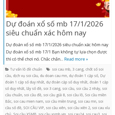
Dự đoán xổ số mb 17/1/2026
siêu chuẩn xác hôm nay
Dự đoán xổ số mb 17/1/2026 siêu chuẩn xác hôm nay
Dự đoán xổ số mb 17/1 Bạn không tự lựa chọn được
thì có thể chơi nó. Chắc chắn…
Read more »
Tư vấn lô đề chuẩn
soi cau mb
,
3 cang
,
chốt số soi
cầu
,
dịch vụ soi cầu
,
du doan cau mn
,
dự đoán 1 cặp số
,
Dự
đoán 1 cặp số duy nhất
,
dự đoán cặp số duy nhất
,
đoán 1 cặp
số duy nhất
,
lấy số đề
,
soi 3 cang
,
soi cầu
,
soi cầu 2 nháy
,
soi
cầu chuẩn
,
soi cầu đề
,
soi cầu giải 8
,
soi cầu lô
,
Soi cầu miền
Bắc
,
soi cau mien nam
,
soi cầu miền trung
,
soi cau mn
,
soi
cầu số đề
,
SOI CẦU VIP
,
soi cầu xiên
,
soi cầu xiên 2
,
soi cau xỉu
chủ
,
Soi cầu XSMB
,
soi cầu xsmb vip
,
soi cau24
,
soi cau3
,
soi