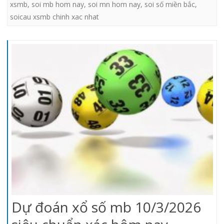
xsmb
,
soi mb hom nay
,
soi mn hom nay
,
soi số miền bắc
,
soicau xsmb chinh xac nhat
Dự đoán xổ số mb 10/3/2026