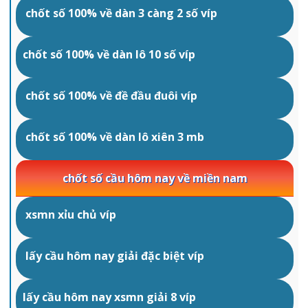
chốt số 100% về dàn 3 càng 2 số víp
chốt số 100% về dàn lô 10 số víp
chốt số 100% về đề đầu đuôi víp
chốt số 100% về dàn lô xiên 3 mb
chốt số cầu hôm nay về miền nam
xsmn xỉu chủ víp
lấy cầu hôm nay giải đặc biệt víp
lấy cầu hôm nay xsmn giải 8 víp