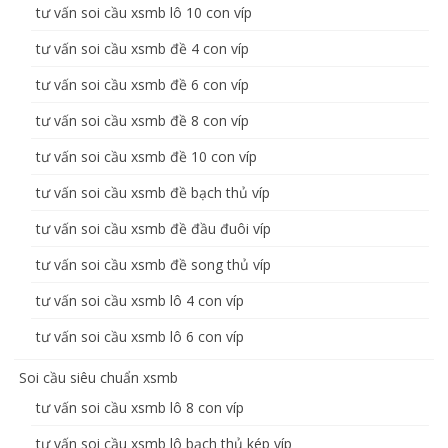
tư vấn soi cầu xsmb lô 10 con víp
tư vấn soi cầu xsmb đề 4 con víp
tư vấn soi cầu xsmb đề 6 con víp
tư vấn soi cầu xsmb đề 8 con víp
tư vấn soi cầu xsmb đề 10 con víp
tư vấn soi cầu xsmb đề bạch thủ víp
tư vấn soi cầu xsmb đề đầu đuôi víp
tư vấn soi cầu xsmb đề song thủ víp
tư vấn soi cầu xsmb lô 4 con víp
tư vấn soi cầu xsmb lô 6 con víp
Soi cầu siêu chuẩn xsmb
tư vấn soi cầu xsmb lô 8 con víp
tư vấn soi cầu xsmb lô bạch thủ kép víp