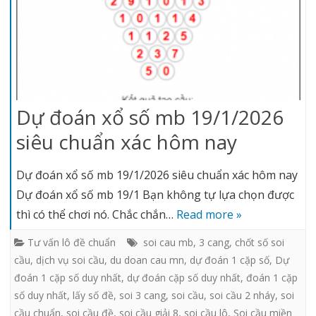
Dự đoán xổ số mb 19/1/2026
siêu chuẩn xác hôm nay
Dự đoán xổ số mb 19/1/2026 siêu chuẩn xác hôm nay
Dự đoán xổ số mb 19/1 Bạn không tự lựa chọn được
thì có thể chơi nó. Chắc chắn…
Read more »
Tư vấn lô đề chuẩn
soi cau mb
,
3 cang
,
chốt số soi
cầu
,
dịch vụ soi cầu
,
du doan cau mn
,
dự đoán 1 cặp số
,
Dự
đoán 1 cặp số duy nhất
,
dự đoán cặp số duy nhất
,
đoán 1 cặp
số duy nhất
,
lấy số đề
,
soi 3 cang
,
soi cầu
,
soi cầu 2 nháy
,
soi
cầu chuẩn
,
soi cầu đề
,
soi cầu giải 8
,
soi cầu lô
,
Soi cầu miền