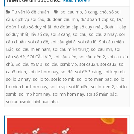
Tư vấn lô đề chuẩn
soi cau mb
,
3 cang
,
chốt số soi
cầu
,
dịch vụ soi cầu
,
du doan cau mn
,
dự đoán 1 cặp số
,
Dự
đoán 1 cặp số duy nhất
,
dự đoán cặp số duy nhất
,
đoán 1 cặp
số duy nhất
,
lấy số đề
,
soi 3 cang
,
soi cầu
,
soi cầu 2 nháy
,
soi
cầu chuẩn
,
soi cầu đề
,
soi cầu giải 8
,
soi cầu lô
,
Soi cầu miền
Bắc
,
soi cau mien nam
,
soi cầu miền trung
,
soi cau mn
,
soi
cầu số đề
,
SOI CẦU VIP
,
soi cầu xiên
,
soi cầu xiên 2
,
soi cau xỉu
chủ
,
Soi cầu XSMB
,
soi cầu xsmb vip
,
soi cau24
,
soi cau3
,
soi
cau3 mien
,
soi de hom nay
,
soi đề
,
soi đề 3 càng
,
soi kep mb
,
soi lo 2 nhay
,
soi lo to
,
soi lo to mb
,
soi lo to mien bac
,
soi lo
to mien bac hom nay
,
soi lo vip
,
soi lô xiên
,
soi lo xien 2
,
soi lô
xsmb
,
soi mb hom nay
,
soi mn hom nay
,
soi số miền bắc
,
soicau xsmb chinh xac nhat