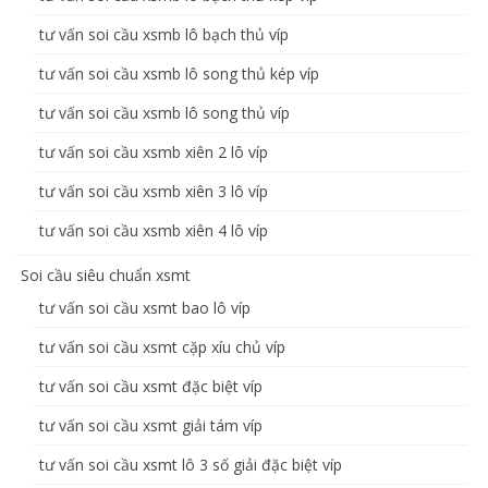
tư vấn soi cầu xsmb lô bạch thủ víp
tư vấn soi cầu xsmb lô song thủ kép víp
tư vấn soi cầu xsmb lô song thủ víp
tư vấn soi cầu xsmb xiên 2 lô víp
tư vấn soi cầu xsmb xiên 3 lô víp
tư vấn soi cầu xsmb xiên 4 lô víp
Soi cầu siêu chuẩn xsmt
tư vấn soi cầu xsmt bao lô víp
tư vấn soi cầu xsmt cặp xíu chủ víp
tư vấn soi cầu xsmt đặc biệt víp
tư vấn soi cầu xsmt giải tám víp
tư vấn soi cầu xsmt lô 3 số giải đặc biệt víp