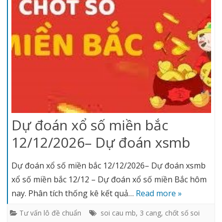
Dự đoán xổ số miền bắc
12/12/2026– Dự đoán xsmb
Dự đoán xổ số miền bắc 12/12/2026– Dự đoán xsmb
xổ số miền bắc 12/12 – Dự đoán xổ số miền Bắc hôm
nay. Phân tích thống kê kết quả…
Read more »
Tư vấn lô đề chuẩn
soi cau mb
,
3 cang
,
chốt số soi