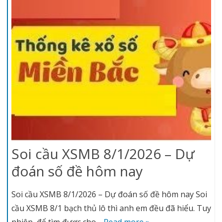
Soi cầu XSMB 8/1/2026 – Dự
đoán số đề hôm nay
Soi cầu XSMB 8/1/2026 – Dự đoán số đề hôm nay Soi
cầu XSMB 8/1 bạch thủ lô thì anh em đều đã hiểu. Tuy
nhiên, để tìm được cho…
Read more »