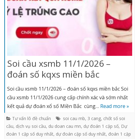
Soi cầu xsmb 11/1/2026 –
đoán số kqxs miền bắc
Soi cầu xsmb 11/1/2026 – đoán số kqxs miền bắc Soi
cầu xsmb 11/1/2026 cung cấp chính xác và sớm nhất
kết quả dự đoán xổ số Miền Bắc cùng…
Read more »
Tư vấn lô đề chuẩn
soi cau mb
,
3 cang
,
chốt số soi
cầu
,
dịch vụ soi cầu
,
du doan cau mn
,
dự đoán 1 cặp số
,
Dự
đoán 1 cặp số duy nhất
,
dự đoán cặp số duy nhất
,
đoán 1 cặp