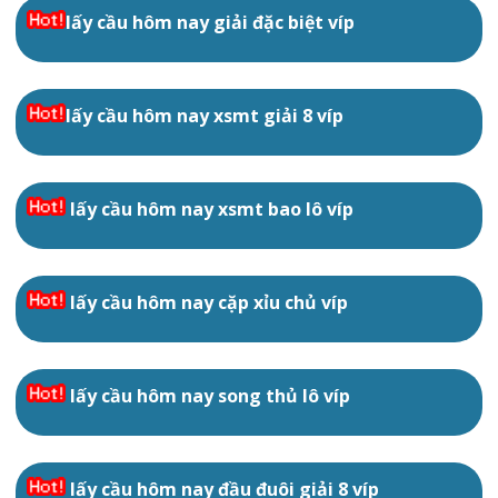
lấy cầu hôm nay giải đặc biệt víp
lấy cầu hôm nay xsmt giải 8 víp
lấy cầu hôm nay xsmt bao lô víp
lấy cầu hôm nay cặp xỉu chủ víp
lấy cầu hôm nay song thủ lô víp
lấy cầu hôm nay đầu đuôi giải 8 víp