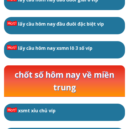
lấy cầu hôm nay đầu đuôi đặc biệt víp
lấy cầu hôm nay xsmn lô 3 số víp
chốt số hôm nay về miền
trung
xsmt xỉu chủ víp