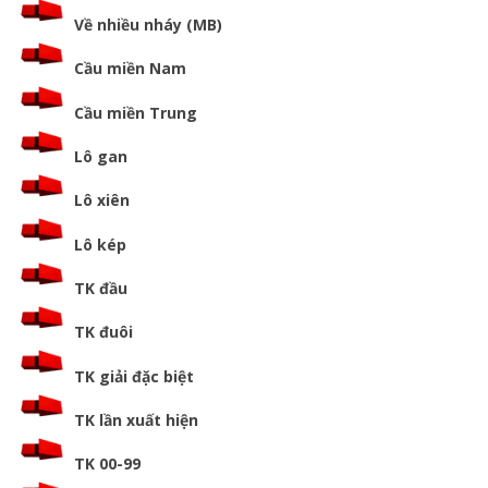
Về nhiều nháy (MB)
Cầu miền Nam
Cầu miền Trung
Lô gan
Lô xiên
Lô kép
TK đầu
TK đuôi
TK giải đặc biệt
TK lần xuất hiện
TK 00-99