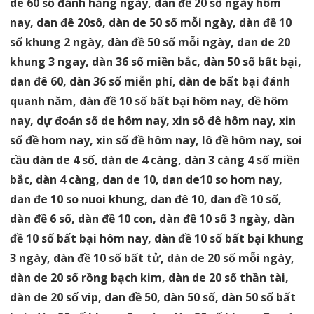
de 60 số đánh hằng ngày, dàn đề 20 số ngày hôm
đề
nay, dan đê 20sô, dàn de 50 số mỗi ngày, dàn đề 10
6
số khung 2 ngày, dàn đề 50 số mỗi ngày, dan de 20
con
khung 3 ngay, dàn 36 số miền bắc, dàn 50 số bất bại,
dan đê 60, dàn 36 số miễn phí, dàn de bất bại đánh
víp
quanh năm, dàn đề 10 số bất bại hôm nay, dề hôm
nay, dự đoán số de hôm nay, xin sô đê hôm nay, xin
số đề hom nay, xin số đề hôm nay, lô đề hôm nay, soi
cầu dàn de 4 số, dàn de 4 càng, dàn 3 càng 4 số miền
bắc, dàn 4 càng, dan de 10, dan de10 so hom nay,
dan đe 10 so nuoi khung, dan đê 10, dan đề 10 số,
dàn đề 6 số, dàn đề 10 con, dàn đề 10 số 3 ngày, dàn
đề 10 số bất bại hôm nay, dàn đề 10 số bất bại khung
3 ngày, dàn đề 10 số bất tử, dàn de 20 số mỗi ngày,
dàn de 20 số rồng bạch kim, dàn de 20 số thần tài,
dàn de 20 số vip, dan đề 50, dàn 50 số, dàn 50 số bất