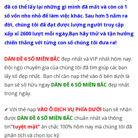
đã có thể lấy lại những gì mình đã mất và còn có 1
số vốn nho nhỏ để làm việc khác. Sau hơn 5 năm ra
đời, chúng tôi đã đạt được lượng người truy cập
xấp xỉ 2600 lượt mỗi ngày.Bạn hãy thử và tận hưởng
chiến thắng với từng con số chúng tôi đưa ra!
DÀN ĐỀ 6 SỐ MIỀN BẮC
đẹp nhất và VIP nhất hôm nay.
Đội ngũ chuyên gia của chúng tôi đã tìm giúp các bạn
lấy số đẹp nhất. Bạn chỉ cần nạp thẻ vào ô bên dưới là
bạn sẽ sở hữu ngay
DÀN ĐỀ 6 SỐ MIỀN BẮC
đẹp nhất
trong ngày.
✔ Với thẻ nạp
VÀO Ô DỊCH VỤ PHÍA DƯỚI
bạn sẽ nhận
được
DÀN ĐỀ 6 SỐ MIỀN BẮC
chuẩn nhất và thông
tin
“tuyệt mật”
ăn chắc 100% hôm nay mà chúng tôi đã
phân tích và chọn lọc kỹ