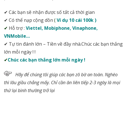
✔ Các bạn sẽ nhận được số tất cả thời gian
✔ Có thể nạp cộng dồn
(
Ví dụ 10 cái 100k )
✔
Hỗ trợ :
Viettel, Mobiphone, Vinaphone,
VNMobile…
✔ Tự tin đánh lớn – Tiền về đầy nhà.Chúc các bạn thắng
lớn mỗi ngày ! !
✔
Chúc các bạn thắng lớn mỗi ngày !
Hãy để chúng tôi giúp các bạn zô bờ an toàn. Nghèo
thì lâu giầu chẳng mấy. Chỉ cần ăn liên tiếp 2-3 ngày là mọi
thứ lại bình thường trở lại