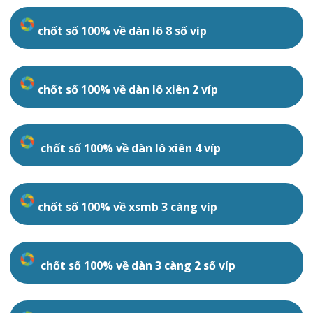
chốt số 100% về dàn lô 8 số víp
chốt số 100% về dàn lô xiên 2 víp
chốt số 100% về dàn lô xiên 4 víp
chốt số 100% về xsmb 3 càng víp
chốt số 100% về dàn 3 càng 2 số víp