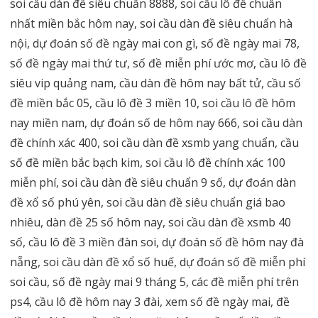
soi cầu dàn đề siêu chuẩn 8888, soi cầu lô đề chuẩn
nhất miền bắc hôm nay, soi cầu dàn đề siêu chuẩn hà
nội, dự đoán số đề ngày mai con gì, số đề ngày mai 78,
số đề ngày mai thứ tư, số đề miễn phí ước mơ, cầu lô đề
siêu vip quảng nam, cầu dàn đề hôm nay bất tử, cầu số
đề miền bắc 05, cầu lô đề 3 miền 10, soi cầu lô đề hôm
nay miền nam, dự đoán số de hôm nay 666, soi cầu dàn
đề chính xác 400, soi cầu dàn đề xsmb yang chuẩn, cầu
số đề miền bắc bạch kim, soi cầu lô đề chính xác 100
miễn phí, soi cầu dàn đề siêu chuẩn 9 số, dự đoán dàn
đề xổ số phú yên, soi cầu dàn đề siêu chuẩn giá bao
nhiêu, dàn đề 25 số hôm nay, soi cầu dàn đề xsmb 40
số, cầu lô đề 3 miền đàn soi, dự đoán số đề hôm nay đà
nẵng, soi cầu dàn đề xổ số huế, dự đoán số đề miễn phí
soi cầu, số đề ngày mai 9 tháng 5, các đề miễn phí trên
ps4, cầu lô đề hôm nay 3 đài, xem số đề ngày mai, đề