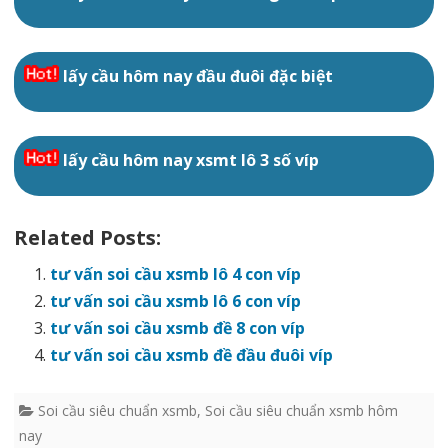
lấy cầu hôm nay đầu đuôi đặc biệt
lấy cầu hôm nay xsmt lô 3 số víp
Related Posts:
tư vấn soi cầu xsmb lô 4 con víp
tư vấn soi cầu xsmb lô 6 con víp
tư vấn soi cầu xsmb đề 8 con víp
tư vấn soi cầu xsmb đề đầu đuôi víp
Soi cầu siêu chuẩn xsmb
,
Soi cầu siêu chuẩn xsmb hôm
nay