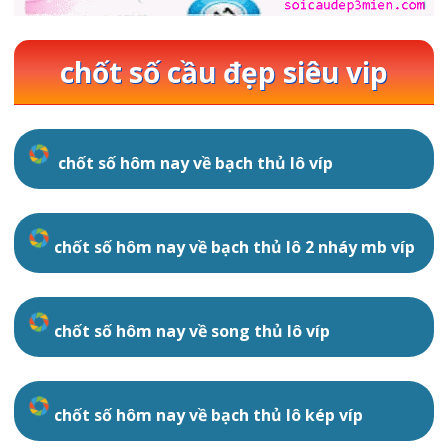
chốt số cầu đẹp siêu vip
chốt số hôm nay về bạch thủ lô víp
chốt số hôm nay về bạch thủ lô 2 nháy mb víp
chốt số hôm nay về song thủ lô víp
chốt số hôm nay về bạch thủ lô kép víp