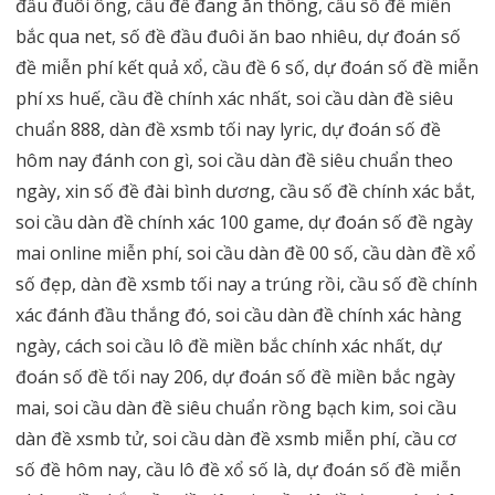
đầu đuôi ông, cầu đề đang ăn thông, cầu số đề miền
bắc qua net, số đề đầu đuôi ăn bao nhiêu, dự đoán số
đề miễn phí kết quả xổ, cầu đề 6 số, dự đoán số đề miễn
phí xs huế, cầu đề chính xác nhất, soi cầu dàn đề siêu
chuẩn 888, dàn đề xsmb tối nay lyric, dự đoán số đề
hôm nay đánh con gì, soi cầu dàn đề siêu chuẩn theo
ngày, xin số đề đài bình dương, cầu số đề chính xác bắt,
soi cầu dàn đề chính xác 100 game, dự đoán số đề ngày
mai online miễn phí, soi cầu dàn đề 00 số, cầu dàn đề xổ
số đẹp, dàn đề xsmb tối nay a trúng rồi, cầu số đề chính
xác đánh đầu thắng đó, soi cầu dàn đề chính xác hàng
ngày, cách soi cầu lô đề miền bắc chính xác nhất, dự
đoán số đề tối nay 206, dự đoán số đề miền bắc ngày
mai, soi cầu dàn đề siêu chuẩn rồng bạch kim, soi cầu
dàn đề xsmb tử, soi cầu dàn đề xsmb miễn phí, cầu cơ
số đề hôm nay, cầu lô đề xổ số là, dự đoán số đề miễn