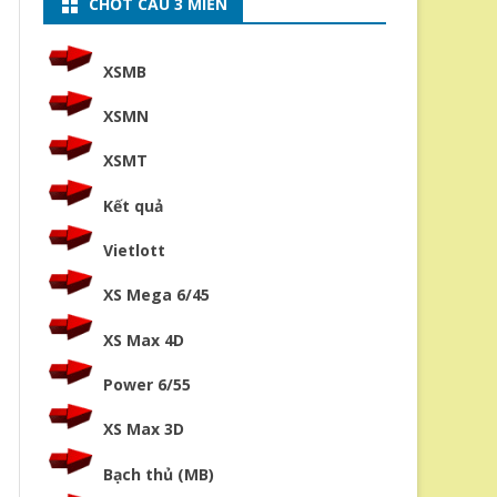
CHỐT CẦU 3 MIỀN
TƯ VẤN SOI CẦU XSMB LÔ
SONG THỦ KÉP VÍP
XSMB
TƯ VẤN SOI CẦU XSMB LÔ
XSMN
SONG THỦ VÍP
XSMT
TƯ VẤN SOI CẦU XSMB XIÊN 2
LÔ VÍP
Kết quả
TƯ VẤN SOI CẦU XSMB XIÊN 3
Vietlott
LÔ VÍP
XS Mega 6/45
TƯ VẤN SOI CẦU XSMB XIÊN 4
LÔ VÍP
XS Max 4D
Power 6/55
XS Max 3D
Bạch thủ (MB)