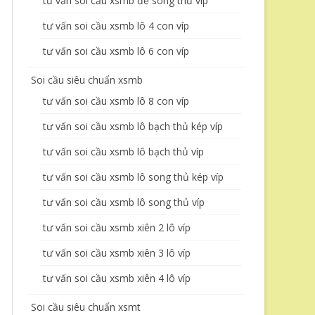
tư vấn soi cầu xsmb đề song thủ víp
tư vấn soi cầu xsmb lô 4 con víp
tư vấn soi cầu xsmb lô 6 con víp
Soi cầu siêu chuẩn xsmb
tư vấn soi cầu xsmb lô 8 con víp
tư vấn soi cầu xsmb lô bạch thủ kép víp
tư vấn soi cầu xsmb lô bạch thủ víp
tư vấn soi cầu xsmb lô song thủ kép víp
tư vấn soi cầu xsmb lô song thủ víp
tư vấn soi cầu xsmb xiên 2 lô víp
tư vấn soi cầu xsmb xiên 3 lô víp
tư vấn soi cầu xsmb xiên 4 lô víp
Soi cầu siêu chuẩn xsmt