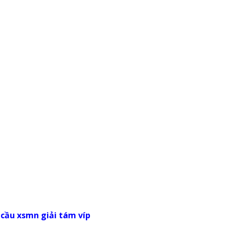
 cầu xsmn giải tám víp