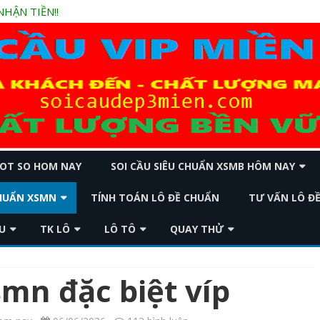
HẬN TIỀN!!
Skip
HOT SO HOM NAY
SOI CẦU SIÊU CHUẨN XSMB HÔM NAY
to
content
CHUẨN XSMN
TÍNH TOÁN LÔ ĐỀ CHUẨN
TƯ VẤN SOI CẦU XSMB BẠCH
TƯ VẤN LÔ ĐÊ
THỦ LÔ 2 NHÁY
SMT BAO LÔ
U
TK LÔ
LÔ TÔ
QUAY THỬ
TƯ VẤN SOI CẦU XSMB 3 CÀNG
 BẠCH THỦ (MB
LÔ GAN
LÔ TÔ MIỀN BẮC
VÍP
QUAY THỬ XSMB
SMN CẶP XÍU
smn đặc biệt víp
N TỤC (MB)
LÔ XIÊN
LÔ TÔ MIỀN NAM
TƯ VẤN SOI CẦU XSMB CẶP 3
QUAY THỬ XSMT
CÀNG VÍP
ẶP (MB)
LÔ KÉP
LÔ TÔ MIỀN TRUNG
QUAY THỬ XSMN
SMN ĐẶC