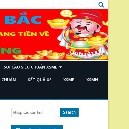
SOI CẦU SIÊU CHUẨN XSMB
̀ CHUẨN
TƯ VẤN SOI CẦU XSMB LÔ 8
KẾT QUẢ XS
XSMB
XSMN
CON VÍP
TƯ VẤN SOI CẦU XSMB LÔ
BẠCH THỦ KÉP VÍP
Search
TƯ VẤN SOI CẦU XSMB LÔ
BẠCH THỦ VÍP