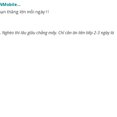
VNMobile…
ạn thắng lớn mỗi ngày ! !
 Nghèo thì lâu giầu chẳng mấy. Chỉ cần ăn liên tiếp 2-3 ngày là