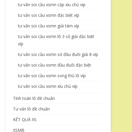
tư vấn soi cầu xsmn cặp xíu chủ vip
tư vấn soi cầu xsmn đặc biệt víp
tư vấn soi cầu xsmn giải tám víp
tư vấn soi cầu xsmn lô 3 số giải đặc biệt
víp
tư vấn soi cầu xsmn sớ đầu đuôi giải 8 víp
tư vấn soi cầu xsmn đầu đuôi đặc biệt
tư vấn soi cầu xsmn song thủ lô víp
tư vấn soi cầu xsmn xíu chủ víp
Tính toán lô đề chuẩn
Tư vấn lô đề chuẩn
KẾT QUẢ XS
XSMB