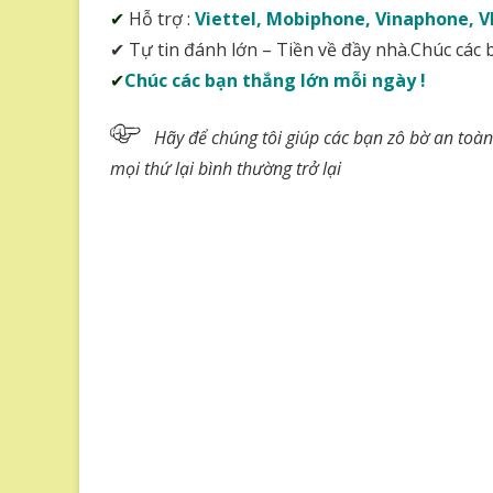
✔
Hỗ trợ :
Viettel, Mobiphone, Vinaphone, 
✔ Tự tin đánh lớn – Tiền về đầy nhà.Chúc các b
✔
Chúc các bạn thắng lớn mỗi ngày !
Hãy để chúng tôi giúp các bạn zô bờ an toàn.
mọi thứ lại bình thường trở lại