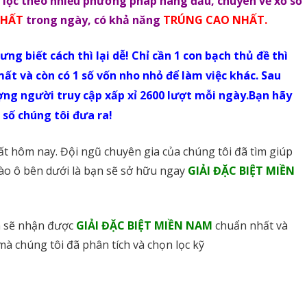
n lọc theo nhiều phương pháp
hàng đầu, chuyên về xổ số
TƯ VẤN SOI CẦU XSMB ĐỀ
NHẤT
trong ngày, có khả năng
TRÚNG CAO NHẤT.
SONG THỦ VÍP
ng biết cách thì lại dễ! Chỉ cần 1 con bạch thủ đề thì
TƯ VẤN SOI CẦU XSMB LÔ 4
mất và còn có 1 số vốn nho nhỏ để làm việc khác. Sau
CON VÍP
ợng người truy cập xấp xỉ 2600 lượt mỗi ngày.Bạn hãy
TƯ VẤN SOI CẦU XSMB LÔ 6
số chúng tôi đưa ra!
CON VÍP
ất hôm nay. Đội ngũ chuyên gia của chúng tôi đã tìm giúp
vào ô bên dưới là bạn sẽ sở hữu ngay
GIẢI ĐẶC BIỆT MIỀN
 sẽ nhận được
GIẢI ĐẶC BIỆT MIỀN NAM
chuẩn nhất và
 chúng tôi đã phân tích và chọn lọc kỹ