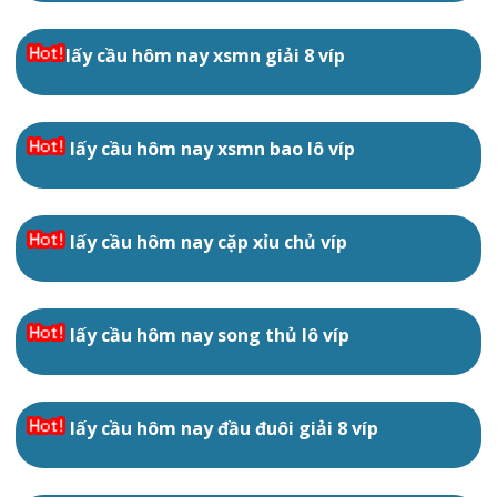
lấy cầu hôm nay xsmn giải 8 víp
lấy cầu hôm nay xsmn bao lô víp
lấy cầu hôm nay cặp xỉu chủ víp
lấy cầu hôm nay song thủ lô víp
lấy cầu hôm nay đầu đuôi giải 8 víp