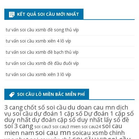
KẾT QUẢ SOI CẦU MỚI NHẤT
tư vấn soi cầu xsmb đề song thủ víp
tư vấn soi cầu xsmb xiên 4 lô víp
tư vấn soi cầu xsmb đề bạch thủ víp
tư vấn soi cầu xsmb đề đầu đuôi víp
tư vấn soi cầu xsmb xiên 3 lô víp
SOI CẦU LÔ MIỀN BẮC MIỄN PHÍ
3 cang
chốt số soi cầu
du doan cau mn
dịch
vụ soi cầu
dự đoán 1 cặp số
Dự đoán 1 cặp số
duy nhất
dự đoán cặp số duy nhất
lấy số đề
soi 3 cang
soi cau
soi cau3
soi cau3 mien
soi cau24
soi cau mn
mien nam
soicau xsmb chinh