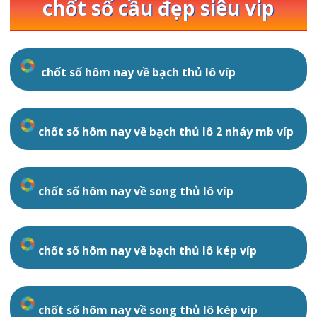
chốt số cầu đẹp siêu vip
chốt số hôm nay về bạch thủ lô víp
chốt số hôm nay về bạch thủ lô 2 nháy mb víp
chốt số hôm nay về song thủ lô víp
chốt số hôm nay về bạch thủ lô kép víp
chốt số hôm nay về song thủ lô kép víp