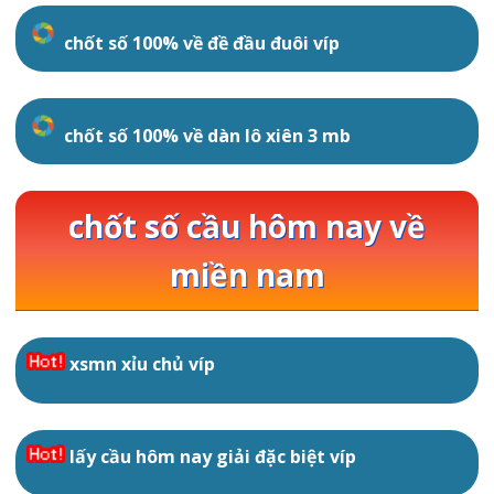
chốt số 100% về đề đầu đuôi víp
chốt số 100% về dàn lô xiên 3 mb
chốt số cầu hôm nay về
miền nam
xsmn xỉu chủ víp
lấy cầu hôm nay giải đặc biệt víp