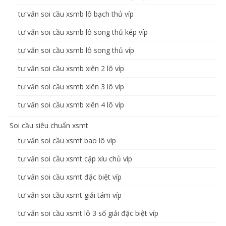
tư vấn soi cầu xsmb lô bạch thủ víp
tư vấn soi cầu xsmb lô song thủ kép víp
tư vấn soi cầu xsmb lô song thủ víp
tư vấn soi cầu xsmb xiên 2 lô víp
tư vấn soi cầu xsmb xiên 3 lô víp
tư vấn soi cầu xsmb xiên 4 lô víp
Soi cầu siêu chuẩn xsmt
tư vấn soi cầu xsmt bao lô víp
tư vấn soi cầu xsmt cặp xíu chủ víp
tư vấn soi cầu xsmt đặc biệt víp
tư vấn soi cầu xsmt giải tám víp
tư vấn soi cầu xsmt lô 3 số giải đặc biệt víp