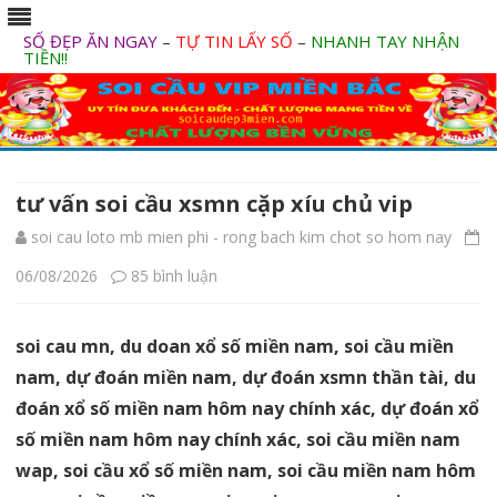
SỐ ĐẸP ĂN NGAY
–
TỰ TIN LẤY SỐ
–
NHANH TAY NHẬN
TIỀN!!
Skip
to
content
tư vấn soi cầu xsmn cặp xíu chủ vip
soi cau loto mb mien phi - rong bach kim chot so hom nay
ở
06/08/2026
85 bình luận
tư
soi cau mn, du doan xổ số miền nam, soi cầu miền
vấn
nam, dự đoán miền nam, dự đoán xsmn thần tài, du
soi
đoán xổ số miền nam hôm nay chính xác, dự đoán xổ
cầu
số miền nam hôm nay chính xác, soi cầu miền nam
wap, soi cầu xổ số miền nam, soi cầu miền nam hôm
xsmn