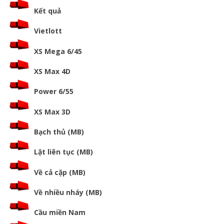
Kết quả
Vietlott
XS Mega 6/45
XS Max 4D
Power 6/55
XS Max 3D
Bạch thủ (MB)
Lật liên tục (MB)
Về cả cặp (MB)
Về nhiều nháy (MB)
Cầu miền Nam