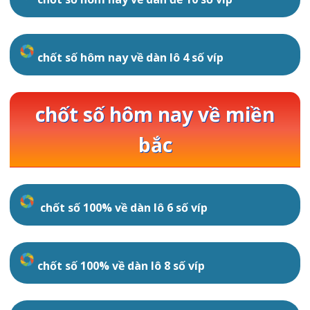
chốt số hôm nay về dàn lô 4 số víp
chốt số hôm nay về miền
bắc
chốt số 100% về dàn lô 6 số víp
chốt số 100% về dàn lô 8 số víp