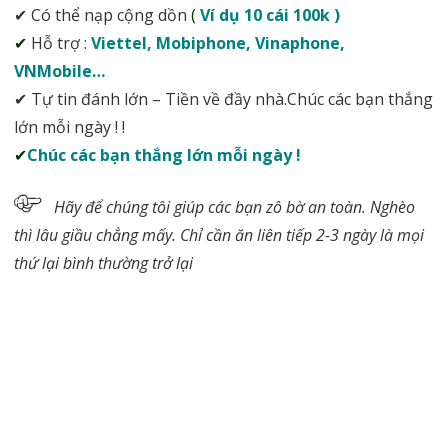
✔ Có thể nạp cộng dồn
(
Ví dụ 10 cái 100k )
✔
Hỗ trợ :
Viettel, Mobiphone, Vinaphone,
VNMobile…
✔ Tự tin đánh lớn – Tiền về đầy nhà.Chúc các bạn thắng
lớn mỗi ngày ! !
✔
Chúc các bạn thắng lớn mỗi ngày !
Hãy để chúng tôi giúp các bạn zô bờ an toàn. Nghèo
thì lâu giầu chẳng mấy. Chỉ cần ăn liên tiếp 2-3 ngày là mọi
thứ lại bình thường trở lại