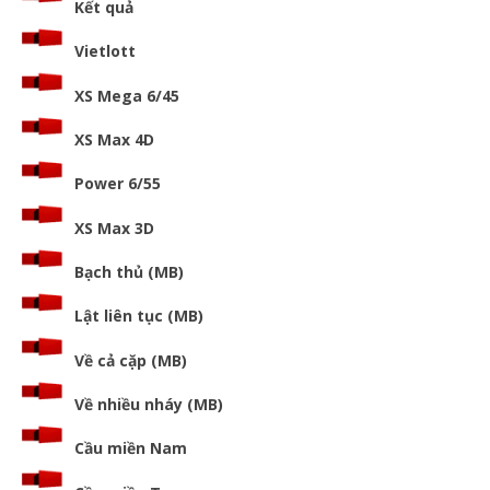
Kết quả
Vietlott
XS Mega 6/45
XS Max 4D
Power 6/55
XS Max 3D
Bạch thủ (MB)
Lật liên tục (MB)
Về cả cặp (MB)
Về nhiều nháy (MB)
Cầu miền Nam