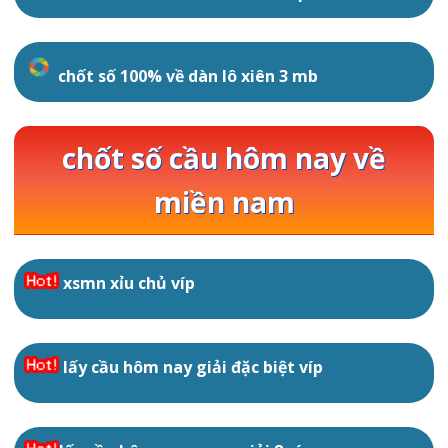
chốt số 100% về dàn lô xiên 3 mb
chốt số cầu hôm nay về
miền nam
xsmn xỉu chủ víp
lấy cầu hôm nay giải đặc biệt víp