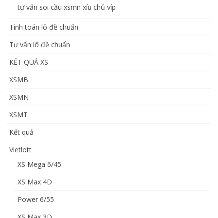
tư vấn soi cầu xsmn xíu chủ víp
Tính toán lô đề chuẩn
Tư vấn lô đề chuẩn
KẾT QUẢ XS
XSMB
XSMN
XSMT
Kết quả
Vietlott
XS Mega 6/45
XS Max 4D
Power 6/55
XS Max 3D