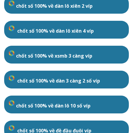
chốt số 100% về dàn lô xiên 2 víp
chốt số 100% về dàn lô xiên 4 víp
chốt số 100% về xsmb 3 càng víp
chốt số 100% về dàn 3 càng 2 số víp
chốt số 100% về dàn lô 10 số víp
chốt số 100% về đề đầu đuôi víp