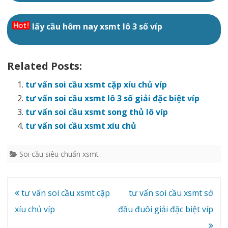
lấy cầu hôm nay xsmt lô 3 số víp
Related Posts:
tư vấn soi cầu xsmt cặp xíu chủ víp
tư vấn soi cầu xsmt lô 3 số giải đặc biệt víp
tư vấn soi cầu xsmt song thủ lô víp
tư vấn soi cầu xsmt xíu chủ
Soi cầu siêu chuẩn xsmt
Điều
tư vấn soi cầu xsmt cặp
tư vấn soi cầu xsmt sớ
hướng
xíu chủ víp
đầu đuôi giải đặc biệt víp
bài