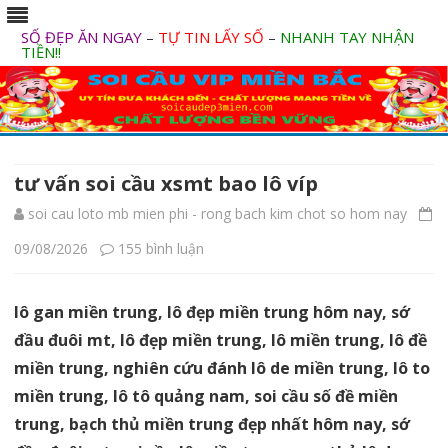
SỐ ĐẸP ĂN NGAY
–
TỰ TIN LẤY SỐ
–
NHANH TAY NHẬN
TIỀN!!
Skip
to
content
tư vấn soi cầu xsmt bao lô víp
soi cau loto mb mien phi - rong bach kim chot so hom nay
ở
09/08/2026
155 bình luận
tư
lô gan miền trung, lô đẹp miền trung hôm nay, sớ
vấn
đầu đuôi mt, lô đẹp miền trung, lô miền trung, lô đề
soi
miền trung, nghiên cứu đánh lô de miền trung, lô to
cầu
miền trung, lô tô quảng nam, soi cầu số đề miền
trung, bạch thủ miền trung đẹp nhất hôm nay, sớ
xsmt