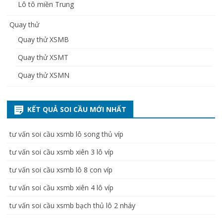
Lô tô miền Trung
Quay thử
Quay thử XSMB
Quay thử XSMT
Quay thử XSMN
KẾT QUẢ SOI CẦU MỚI NHẤT
tư vấn soi cầu xsmb lô song thủ víp
tư vấn soi cầu xsmb xiên 3 lô víp
tư vấn soi cầu xsmb lô 8 con víp
tư vấn soi cầu xsmb xiên 4 lô víp
tư vấn soi cầu xsmb bạch thủ lô 2 nháy