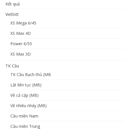
Kết quả
Vietlott
XS Mega 6/45
XS Max 4D
Power 6/55
XS Max 3D
TK Cầu
TK Cầu Bạch thủ (MB
Lật liên tục (MB)
Về cả cặp (MB)
Về nhiều nháy (MB)
Cầu miền Nam
Cầu miền Trung