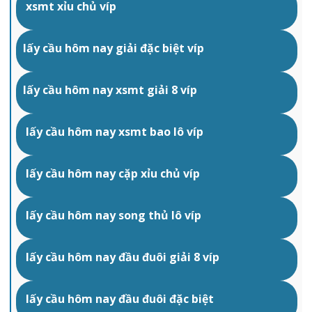
xsmt xỉu chủ víp
lấy cầu hôm nay giải đặc biệt víp
lấy cầu hôm nay xsmt giải 8 víp
lấy cầu hôm nay xsmt bao lô víp
lấy cầu hôm nay cặp xỉu chủ víp
lấy cầu hôm nay song thủ lô víp
lấy cầu hôm nay đầu đuôi giải 8 víp
lấy cầu hôm nay đầu đuôi đặc biệt