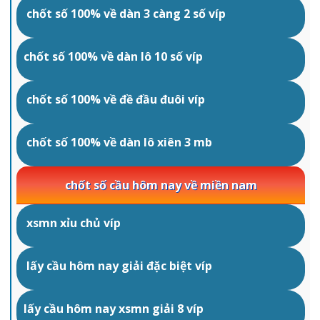
chốt số 100% về dàn 3 càng 2 số víp
chốt số 100% về dàn lô 10 số víp
chốt số 100% về đề đầu đuôi víp
chốt số 100% về dàn lô xiên 3 mb
chốt số cầu hôm nay về miền nam
xsmn xỉu chủ víp
lấy cầu hôm nay giải đặc biệt víp
lấy cầu hôm nay xsmn giải 8 víp