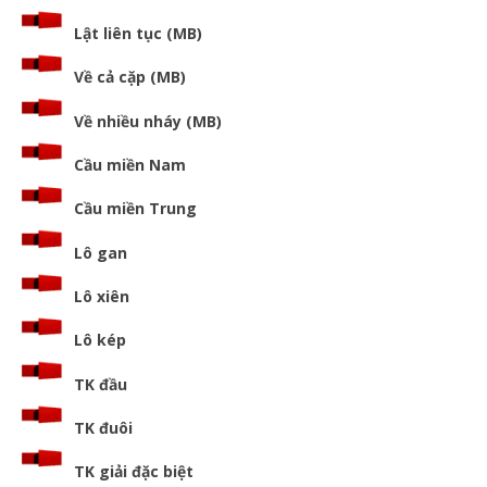
Lật liên tục (MB)
Về cả cặp (MB)
Về nhiều nháy (MB)
Cầu miền Nam
Cầu miền Trung
Lô gan
Lô xiên
Lô kép
TK đầu
TK đuôi
TK giải đặc biệt