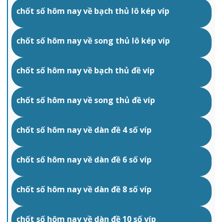
chốt số hôm nay về bạch thủ lô kép víp
chốt số hôm nay về song thủ lô kép víp
chốt số hôm nay về bạch thủ đề víp
chốt số hôm nay về song thủ đề víp
chốt số hôm nay về dàn đề 4 số víp
chốt số hôm nay về dàn đề 6 số víp
chốt số hôm nay về dàn đề 8 số víp
chốt số hôm nay về dàn đề 10 số víp