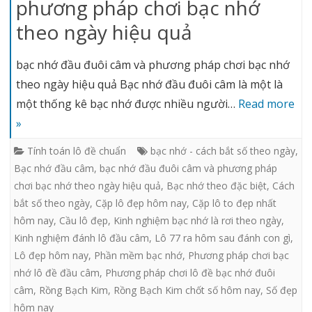
phương pháp chơi bạc nhớ
theo ngày hiệu quả
bạc nhớ đầu đuôi câm và phương pháp chơi bạc nhớ
theo ngày hiệu quả Bạc nhớ đầu đuôi câm là một là
một thống kê bạc nhớ được nhiều người…
Read more
»
Tính toán lô đề chuẩn
bạc nhớ - cách bắt số theo ngày
,
Bạc nhớ đầu câm
,
bạc nhớ đầu đuôi câm và phương pháp
chơi bạc nhớ theo ngày hiệu quả
,
Bạc nhớ theo đặc biệt
,
Cách
bắt số theo ngày
,
Cặp lô đẹp hôm nay
,
Cặp lô to đẹp nhất
hôm nay
,
Cầu lô đẹp
,
Kinh nghiệm bạc nhớ là rơi theo ngày
,
Kinh nghiệm đánh lô đầu câm
,
Lô 77 ra hôm sau đánh con gì
,
Lô đẹp hôm nay
,
Phần mềm bạc nhớ
,
Phương pháp chơi bạc
nhớ lô đề đầu câm
,
Phương pháp chơi lô đề bạc nhớ đuôi
câm
,
Rồng Bạch Kim
,
Rồng Bạch Kim chốt số hôm nay
,
Số đẹp
hôm nay