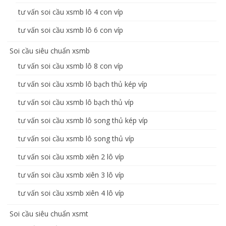
tư vấn soi cầu xsmb lô 4 con víp
tư vấn soi cầu xsmb lô 6 con víp
Soi cầu siêu chuẩn xsmb
tư vấn soi cầu xsmb lô 8 con víp
tư vấn soi cầu xsmb lô bạch thủ kép víp
tư vấn soi cầu xsmb lô bạch thủ víp
tư vấn soi cầu xsmb lô song thủ kép víp
tư vấn soi cầu xsmb lô song thủ víp
tư vấn soi cầu xsmb xiên 2 lô víp
tư vấn soi cầu xsmb xiên 3 lô víp
tư vấn soi cầu xsmb xiên 4 lô víp
Soi cầu siêu chuẩn xsmt