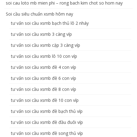
soi cau loto mb mien phi – rong bach kim chot so hom nay
Soi cầu siêu chuẩn xsmb hôm nay
tư vấn soi cầu xsmb bạch thủ lô 2 nháy
tư vấn soi cầu xsmb 3 càng víp
tư vấn soi cầu xsmb cặp 3 càng víp
tư vấn soi cầu xsmb lô 10 con víp
tư vấn soi cầu xsmb đề 4 con víp
tư vấn soi cầu xsmb đề 6 con víp
tư vấn soi cầu xsmb đề 8 con víp
tư vấn soi cầu xsmb đề 10 con víp
tư vấn soi cầu xsmb đề bạch thủ víp
tư vấn soi cầu xsmb đề đầu đuôi víp
tư vấn soi cầu xsmb đề song thủ víp