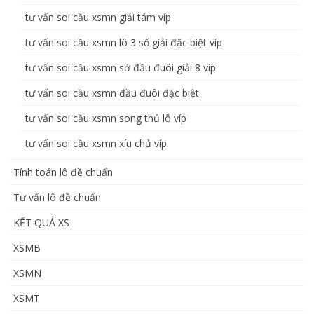
tư vấn soi cầu xsmn giải tám víp
tư vấn soi cầu xsmn lô 3 số giải đặc biệt víp
tư vấn soi cầu xsmn sớ đầu đuôi giải 8 víp
tư vấn soi cầu xsmn đầu đuôi đặc biệt
tư vấn soi cầu xsmn song thủ lô víp
tư vấn soi cầu xsmn xíu chủ víp
Tính toán lô đề chuẩn
Tư vấn lô đề chuẩn
KẾT QUẢ XS
XSMB
XSMN
XSMT