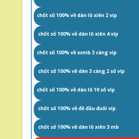
chốt số 100% về dàn lô xiên 2 víp
chốt số 100% về dàn lô xiên 4 víp
chốt số 100% về xsmb 3 càng víp
chốt số 100% về dàn 3 càng 2 số víp
chốt số 100% về dàn lô 10 số víp
chốt số 100% về đề đầu đuôi víp
chốt số 100% về dàn lô xiên 3 mb