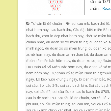
số mb 13/11
chắn…
Read
Tư vấn lô đề chuẩn
soi cau mb
,
bạch thủ lô
nhat hom nay
,
cau bach thu
,
Cầu đặc biệt miền Bắc 
bach thu
,
chot lo dep nhat hom nay
,
chốt số miền b
chuan nhat
,
du doan so xo mien trung
,
du doan xo s
minh ngoc
,
du doan xo so mien trung
,
du doan xo s
xsmb hom nay
,
du doan xsmn than tai
,
du doan xsm
đoán số miền bắc hôm nay
,
du đoan xo so
,
dự đoán
Dự Đoán Xổ Số Miền Bắc hôm nay
,
dự đoán xổ số m
nam hôm nay
,
Dự đoán xổ số miền Nam trúng thưở
ngay
,
Lô kép nuôi khung 3 ngày
,
lô xiên miền bắc
,
Rồ
soi cầu
,
Soi cầu 24h
,
soi cau bach kim
,
Soi cầu bạch 
nay
,
soi cầu đề
,
soi cầu lô
,
soi cau lo bach thu 8785
,
cau lo de bach thu
,
Soi cầu lô de chuẩn
,
Soi cầu lô V
phi 888
,
soi cầu miền trung
,
soi cau mn
,
Soi cầu xổ 
soi cau xsmb chinh xac nhat
,
soi cầu xsmb miền bắc