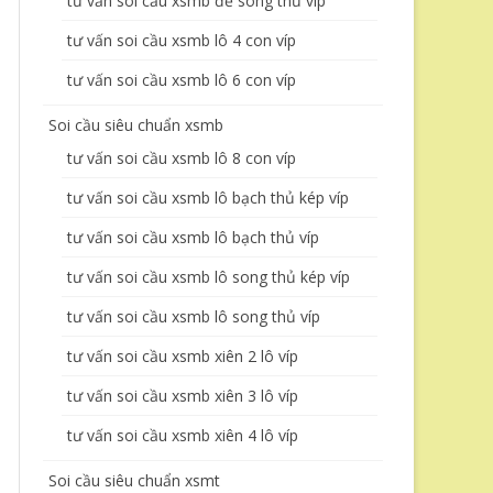
tư vấn soi cầu xsmb đề song thủ víp
tư vấn soi cầu xsmb lô 4 con víp
tư vấn soi cầu xsmb lô 6 con víp
Soi cầu siêu chuẩn xsmb
tư vấn soi cầu xsmb lô 8 con víp
tư vấn soi cầu xsmb lô bạch thủ kép víp
tư vấn soi cầu xsmb lô bạch thủ víp
tư vấn soi cầu xsmb lô song thủ kép víp
tư vấn soi cầu xsmb lô song thủ víp
tư vấn soi cầu xsmb xiên 2 lô víp
tư vấn soi cầu xsmb xiên 3 lô víp
tư vấn soi cầu xsmb xiên 4 lô víp
Soi cầu siêu chuẩn xsmt