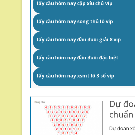
lấy cầu hôm nay cặp xỉu chủ víp
lấy cầu hôm nay song thủ lô víp
lấy cầu hôm nay đầu đuôi giải 8 víp
lấy cầu hôm nay đầu đuôi đặc biệt
lấy cầu hôm nay xsmt lô 3 số víp
Dự đoá
chuẩn
Dự đoán xổ