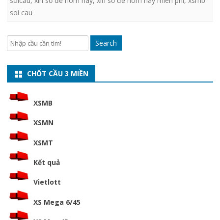
soicầu
,
xin số đề hôm nay
,
xin số đề hôm nay mien phi
,
xsmb
soi cau
Search
CHỐT CẦU 3 MIỀN
XSMB
XSMN
XSMT
Kết quả
Vietlott
XS Mega 6/45