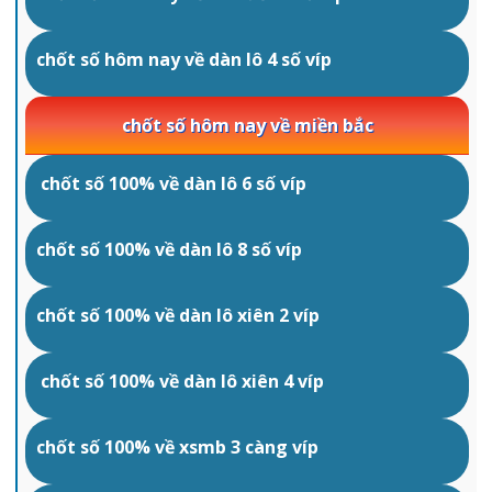
chốt số hôm nay về dàn lô 4 số víp
chốt số hôm nay về miền bắc
chốt số 100% về dàn lô 6 số víp
chốt số 100% về dàn lô 8 số víp
chốt số 100% về dàn lô xiên 2 víp
chốt số 100% về dàn lô xiên 4 víp
chốt số 100% về xsmb 3 càng víp