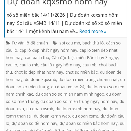
Dự đoán kqxsmb hôm nay
xổ số miền bắc 14/11/2026 | Dự đoán kqxsmb hôm
nay Soi cầu XSMB 14/11 | Dự đoán xổ số xổ số miền
bắc 14/11 một kênh lâu năm về…
Read more »
Tư vấn lô đề chuẩn
soi cau mb
,
bạch thủ lô
,
cách soi
cầu lô
,
cặp lô đẹp nhất ngày hôm nay
,
cap lo xien dep nhat
hom nay
,
cau bach thu
,
Cầu đặc biệt miền Bắc chạy 3 ngày
,
cau lo
,
cau lo mb
,
cầu lô ngày hôm nay
,
cau mb
,
chot bach
thu
,
chot lo dep nhat hom nay
,
chốt số miền bắc
,
du doan de
hom nay
,
du doan kqxsmb
,
du doan mien trung chuan nhat
,
du
doan so xo mien trung
,
du doan xo so 24
,
du doan xo so mien
nam chinh xac
,
du doan xo so mien nam minh ngoc
,
du doan
xo so mien trung
,
du doan xo so mien trung ngay hom nay
,
du
doan xsla
,
du doan xsmb
,
du doan xsmb hom nay
,
du doan
xsmn than tai
,
du doan xsmn wap
,
du doan xsmt
,
dự đoán cầu
lô
,
dự đoán số đề hôm nay
,
dự đoán số miền bắc hôm nay
,
du
đoan xo so
,
dự đoán xổ số 3 miền
,
dự đoán xổ số hôm nay
,