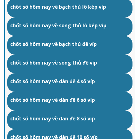
chốt số hôm nay về bạch thủ lô kép víp
chốt số hôm nay về song thủ lô kép víp
chốt số hôm nay về bạch thủ đề víp
chốt số hôm nay về song thủ đề víp
chốt số hôm nay về dàn đề 4 số víp
chốt số hôm nay về dàn đề 6 số víp
chốt số hôm nay về dàn đề 8 số víp
chốt số hôm nay về dàn đề 10 số víp