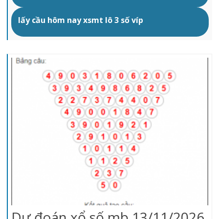
lấy cầu hôm nay xsmt lô 3 số víp
Dự đoán xổ số mb 13/11/2026