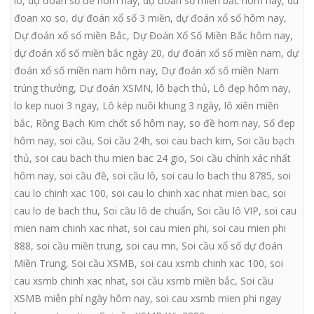
lô
,
dự đoán số đề hôm nay
,
dự đoán số miền bắc hôm nay
,
du
đoan xo so
,
dự đoán xổ số 3 miền
,
dự đoán xổ số hôm nay
,
Dự đoán xổ số miền Bắc
,
Dự Đoán Xổ Số Miền Bắc hôm nay
,
dự đoán xổ số miền bắc ngày 20
,
dự đoán xổ số miền nam
,
dự
đoán xổ số miền nam hôm nay
,
Dự đoán xổ số miền Nam
trúng thưởng
,
Dự đoán XSMN
,
lô bạch thủ
,
Lô đẹp hôm nay
,
lo kep nuoi 3 ngay
,
Lô kép nuôi khung 3 ngày
,
lô xiên miền
bắc
,
Rồng Bạch Kim chốt số hôm nay
,
so đề hom nay
,
Số đẹp
hôm nay
,
soi cầu
,
Soi cầu 24h
,
soi cau bach kim
,
Soi cầu bạch
thủ
,
soi cau bach thu mien bac 24 gio
,
Soi cầu chính xác nhất
hôm nay
,
soi cầu đề
,
soi cầu lô
,
soi cau lo bach thu 8785
,
soi
cau lo chinh xac 100
,
soi cau lo chinh xac nhat mien bac
,
soi
cau lo de bach thu
,
Soi cầu lô de chuẩn
,
Soi cầu lô VIP
,
soi cau
mien nam chinh xac nhat
,
soi cau mien phi
,
soi cau mien phi
888
,
soi cầu miền trung
,
soi cau mn
,
Soi cầu xổ số dự đoán
Miền Trung
,
Soi cầu XSMB
,
soi cau xsmb chinh xac 100
,
soi
cau xsmb chinh xac nhat
,
soi cầu xsmb miền bắc
,
Soi cầu
XSMB miễn phí ngày hôm nay
,
soi cau xsmb mien phi ngay