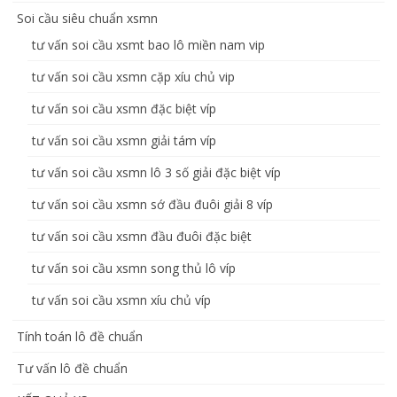
Soi cầu siêu chuẩn xsmn
tư vấn soi cầu xsmt bao lô miền nam vip
tư vấn soi cầu xsmn cặp xíu chủ vip
tư vấn soi cầu xsmn đặc biệt víp
tư vấn soi cầu xsmn giải tám víp
tư vấn soi cầu xsmn lô 3 số giải đặc biệt víp
tư vấn soi cầu xsmn sớ đầu đuôi giải 8 víp
tư vấn soi cầu xsmn đầu đuôi đặc biệt
tư vấn soi cầu xsmn song thủ lô víp
tư vấn soi cầu xsmn xíu chủ víp
Tính toán lô đề chuẩn
Tư vấn lô đề chuẩn