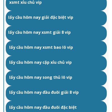
xsmt xỉu chủ víp
lấy cầu hôm nay giải đặc biệt víp
lấy cầu hôm nay xsmt giải 8 víp
lấy cầu hôm nay xsmt bao lô víp
lấy cầu hôm nay cặp xỉu chủ víp
lấy cầu hôm nay song thủ lô víp
lấy cầu hôm nay đầu đuôi giải 8 víp
lấy cầu hôm nay đầu đuôi đặc biệt