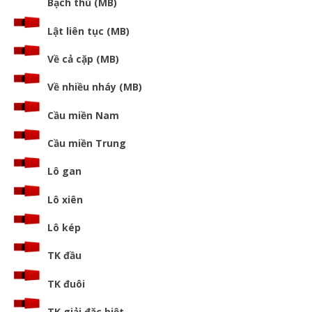
Bạch thủ (MB)
Lật liên tục (MB)
Về cả cặp (MB)
Về nhiều nháy (MB)
Cầu miền Nam
Cầu miền Trung
Lô gan
Lô xiên
Lô kép
TK đầu
TK đuôi
TK giải đặc biệt