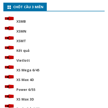
CHỐT CẦU 3 MIỀN
XSMB
XSMN
XSMT
Kết quả
Vietlott
XS Mega 6/45
XS Max 4D
Power 6/55
XS Max 3D