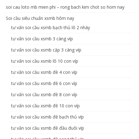
soi cau loto mb mien phi – rong bach kim chot so hom nay
Soi cầu siêu chuẩn xsmb hôm nay
tư vấn soi cầu xsmb bạch thủ lô 2 nháy
tư vấn soi cầu xsmb 3 càng víp
tư vấn soi cầu xsmb cặp 3 càng víp
tư vấn soi cầu xsmb lô 10 con víp
tư vấn soi cầu xsmb đề 4 con víp
tư vấn soi cầu xsmb đề 6 con víp
tư vấn soi cầu xsmb đề 8 con víp
tư vấn soi cầu xsmb đề 10 con víp
tư vấn soi cầu xsmb đề bạch thủ víp
tư vấn soi cầu xsmb đề đầu đuôi víp