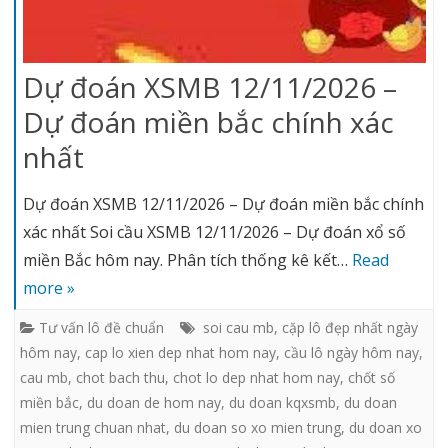
Dự đoán XSMB 12/11/2026 –
Dự đoán miền bắc chính xác
nhất
Dự đoán XSMB 12/11/2026 – Dự đoán miền bắc chính
xác nhất Soi cầu XSMB 12/11/2026 – Dự đoán xổ số
miền Bắc hôm nay. Phân tích thống kê kết…
Read
more »
Tư vấn lô đề chuẩn
soi cau mb
,
cặp lô đẹp nhất ngày
hôm nay
,
cap lo xien dep nhat hom nay
,
cầu lô ngày hôm nay
,
cau mb
,
chot bach thu
,
chot lo dep nhat hom nay
,
chốt số
miền bắc
,
du doan de hom nay
,
du doan kqxsmb
,
du doan
mien trung chuan nhat
,
du doan so xo mien trung
,
du doan xo