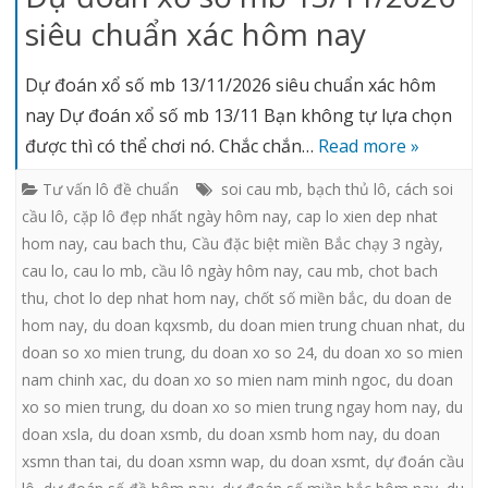
siêu chuẩn xác hôm nay
Dự đoán xổ số mb 13/11/2026 siêu chuẩn xác hôm
nay Dự đoán xổ số mb 13/11 Bạn không tự lựa chọn
được thì có thể chơi nó. Chắc chắn…
Read more »
Tư vấn lô đề chuẩn
soi cau mb
,
bạch thủ lô
,
cách soi
cầu lô
,
cặp lô đẹp nhất ngày hôm nay
,
cap lo xien dep nhat
hom nay
,
cau bach thu
,
Cầu đặc biệt miền Bắc chạy 3 ngày
,
cau lo
,
cau lo mb
,
cầu lô ngày hôm nay
,
cau mb
,
chot bach
thu
,
chot lo dep nhat hom nay
,
chốt số miền bắc
,
du doan de
hom nay
,
du doan kqxsmb
,
du doan mien trung chuan nhat
,
du
doan so xo mien trung
,
du doan xo so 24
,
du doan xo so mien
nam chinh xac
,
du doan xo so mien nam minh ngoc
,
du doan
xo so mien trung
,
du doan xo so mien trung ngay hom nay
,
du
doan xsla
,
du doan xsmb
,
du doan xsmb hom nay
,
du doan
xsmn than tai
,
du doan xsmn wap
,
du doan xsmt
,
dự đoán cầu