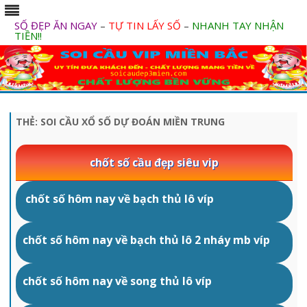
SỐ ĐẸP ĂN NGAY
–
TỰ TIN LẤY SỐ
–
NHANH TAY NHẬN
TIỀN!!
Skip
to
content
THẺ:
SOI CẦU XỔ SỐ DỰ ĐOÁN MIỀN TRUNG
chốt số cầu đẹp siêu vip
chốt số hôm nay về bạch thủ lô víp
chốt số hôm nay về bạch thủ lô 2 nháy mb víp
chốt số hôm nay về song thủ lô víp