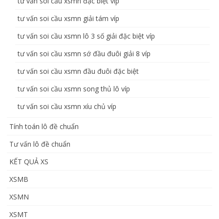
tư vấn soi cầu xsmn đặc biệt víp
tư vấn soi cầu xsmn giải tám víp
tư vấn soi cầu xsmn lô 3 số giải đặc biệt víp
tư vấn soi cầu xsmn sớ đầu đuôi giải 8 víp
tư vấn soi cầu xsmn đầu đuôi đặc biệt
tư vấn soi cầu xsmn song thủ lô víp
tư vấn soi cầu xsmn xíu chủ víp
Tính toán lô đề chuẩn
Tư vấn lô đề chuẩn
KẾT QUẢ XS
XSMB
XSMN
XSMT