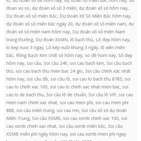
lô
,
dự đoán số đề hôm nay
,
dự đoán số miền bắc hôm nay
,
du
đoan xo so
,
dự đoán xổ số 3 miền
,
dự đoán xổ số hôm nay
,
Dự đoán xổ số miền Bắc
,
Dự Đoán Xổ Số Miền Bắc hôm nay
,
dự đoán xổ số miền bắc ngày 20
,
dự đoán xổ số miền nam
,
dự
đoán xổ số miền nam hôm nay
,
Dự đoán xổ số miền Nam
trúng thưởng
,
Dự đoán XSMN
,
lô bạch thủ
,
Lô đẹp hôm nay
,
lo kep nuoi 3 ngay
,
Lô kép nuôi khung 3 ngày
,
lô xiên miền
bắc
,
Rồng Bạch Kim chốt số hôm nay
,
so đề hom nay
,
Số đẹp
hôm nay
,
soi cầu
,
Soi cầu 24h
,
soi cau bach kim
,
Soi cầu bạch
thủ
,
soi cau bach thu mien bac 24 gio
,
Soi cầu chính xác nhất
hôm nay
,
soi cầu đề
,
soi cầu lô
,
soi cau lo bach thu 8785
,
soi
cau lo chinh xac 100
,
soi cau lo chinh xac nhat mien bac
,
soi
cau lo de bach thu
,
Soi cầu lô de chuẩn
,
Soi cầu lô VIP
,
soi cau
mien nam chinh xac nhat
,
soi cau mien phi
,
soi cau mien phi
888
,
soi cầu miền trung
,
soi cau mn
,
Soi cầu xổ số dự đoán
Miền Trung
,
Soi cầu XSMB
,
soi cau xsmb chinh xac 100
,
soi
cau xsmb chinh xac nhat
,
soi cầu xsmb miền bắc
,
Soi cầu
XSMB miễn phí ngày hôm nay
,
soi cau xsmb mien phi ngay