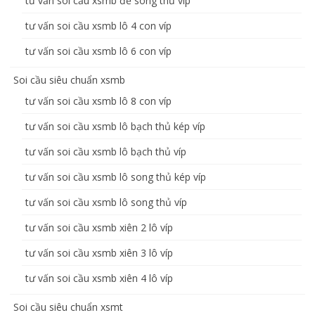
tư vấn soi cầu xsmb đề song thủ víp
tư vấn soi cầu xsmb lô 4 con víp
tư vấn soi cầu xsmb lô 6 con víp
Soi cầu siêu chuẩn xsmb
tư vấn soi cầu xsmb lô 8 con víp
tư vấn soi cầu xsmb lô bạch thủ kép víp
tư vấn soi cầu xsmb lô bạch thủ víp
tư vấn soi cầu xsmb lô song thủ kép víp
tư vấn soi cầu xsmb lô song thủ víp
tư vấn soi cầu xsmb xiên 2 lô víp
tư vấn soi cầu xsmb xiên 3 lô víp
tư vấn soi cầu xsmb xiên 4 lô víp
Soi cầu siêu chuẩn xsmt