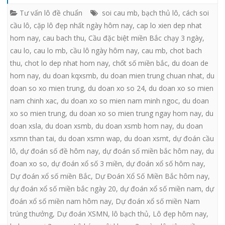
Tư vấn lô đề chuẩn
soi cau mb
,
bạch thủ lô
,
cách soi
cầu lô
,
cặp lô đẹp nhất ngày hôm nay
,
cap lo xien dep nhat
hom nay
,
cau bach thu
,
Cầu đặc biệt miền Bắc chạy 3 ngày
,
cau lo
,
cau lo mb
,
cầu lô ngày hôm nay
,
cau mb
,
chot bach
thu
,
chot lo dep nhat hom nay
,
chốt số miền bắc
,
du doan de
hom nay
,
du doan kqxsmb
,
du doan mien trung chuan nhat
,
du
doan so xo mien trung
,
du doan xo so 24
,
du doan xo so mien
nam chinh xac
,
du doan xo so mien nam minh ngoc
,
du doan
xo so mien trung
,
du doan xo so mien trung ngay hom nay
,
du
doan xsla
,
du doan xsmb
,
du doan xsmb hom nay
,
du doan
xsmn than tai
,
du doan xsmn wap
,
du doan xsmt
,
dự đoán cầu
lô
,
dự đoán số đề hôm nay
,
dự đoán số miền bắc hôm nay
,
du
đoan xo so
,
dự đoán xổ số 3 miền
,
dự đoán xổ số hôm nay
,
Dự đoán xổ số miền Bắc
,
Dự Đoán Xổ Số Miền Bắc hôm nay
,
dự đoán xổ số miền bắc ngày 20
,
dự đoán xổ số miền nam
,
dự
đoán xổ số miền nam hôm nay
,
Dự đoán xổ số miền Nam
trúng thưởng
,
Dự đoán XSMN
,
lô bạch thủ
,
Lô đẹp hôm nay
,