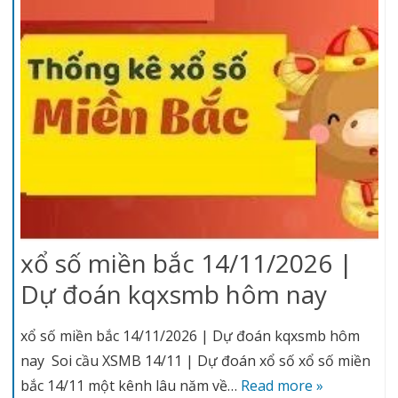
xổ số miền bắc 14/11/2026 |
Dự đoán kqxsmb hôm nay
xổ số miền bắc 14/11/2026 | Dự đoán kqxsmb hôm
nay Soi cầu XSMB 14/11 | Dự đoán xổ số xổ số miền
bắc 14/11 một kênh lâu năm về…
Read more »