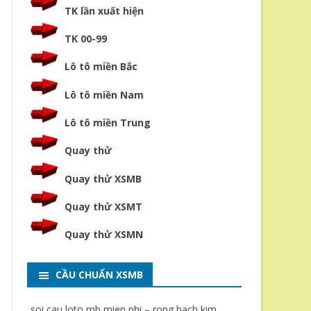
TK lần xuất hiện
TK 00-99
Lô tô miền Bắc
Lô tô miền Nam
Lô tô miền Trung
Quay thử
Quay thử XSMB
Quay thử XSMT
Quay thử XSMN
CẦU CHUẨN XSMB
soi cau loto mb mien phi – rong bach kim