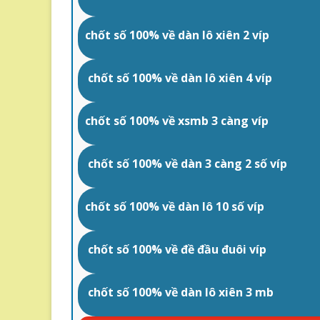
chốt số 100% về dàn lô xiên 2 víp
chốt số 100% về dàn lô xiên 4 víp
chốt số 100% về xsmb 3 càng víp
chốt số 100% về dàn 3 càng 2 số víp
chốt số 100% về dàn lô 10 số víp
chốt số 100% về đề đầu đuôi víp
chốt số 100% về dàn lô xiên 3 mb