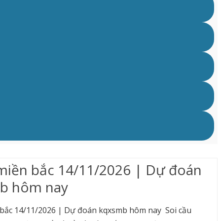
miền bắc 14/11/2026 | Dự đoán
b hôm nay
 bắc 14/11/2026 | Dự đoán kqxsmb hôm nay Soi cầu