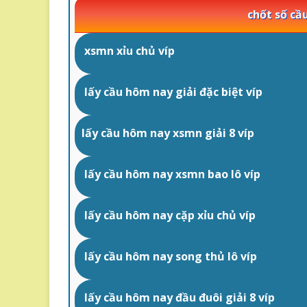
chốt số cầ
xsmn xỉu chủ víp
lấy cầu hôm nay giải đặc biệt víp
lấy cầu hôm nay xsmn giải 8 víp
lấy cầu hôm nay xsmn bao lô víp
lấy cầu hôm nay cặp xỉu chủ víp
lấy cầu hôm nay song thủ lô víp
lấy cầu hôm nay đầu đuôi giải 8 víp