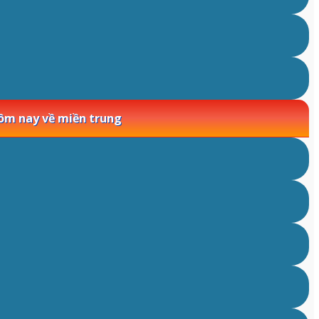
hôm nay về miền trung