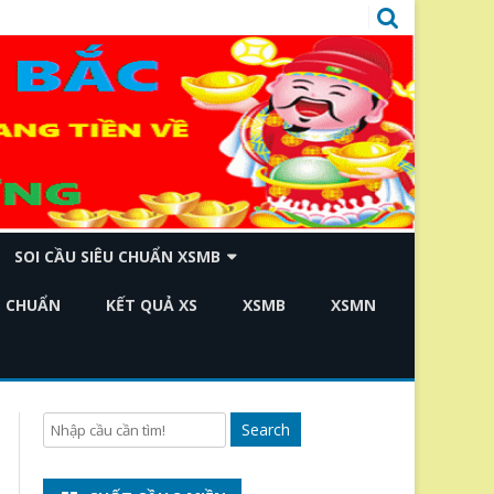
SOI CẦU SIÊU CHUẨN XSMB
̀ CHUẨN
TƯ VẤN SOI CẦU XSMB LÔ 8
KẾT QUẢ XS
XSMB
XSMN
CON VÍP
TƯ VẤN SOI CẦU XSMB LÔ
BẠCH THỦ KÉP VÍP
Search
TƯ VẤN SOI CẦU XSMB LÔ
BẠCH THỦ VÍP