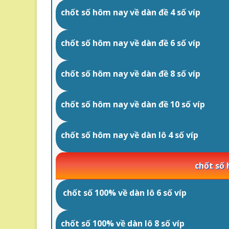
chốt số hôm nay về dàn đề 4 số víp
chốt số hôm nay về dàn đề 6 số víp
chốt số hôm nay về dàn đề 8 số víp
chốt số hôm nay về dàn đề 10 số víp
chốt số hôm nay về dàn lô 4 số víp
chốt số
chốt số 100% về dàn lô 6 số víp
chốt số 100% về dàn lô 8 số víp