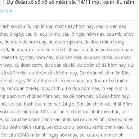
 | Dự đoán xổ số xổ số miền bắc 14/11 một kênh lâu năm
ore »
,
cách soi cầu lô
,
cặp lô đẹp nhất ngày hôm nay
,
cap lo xien dep
chạy 3 ngày
,
cau lo
,
cau lo mb
,
cầu lô ngày hôm nay
,
cau mb
,
chot
ắc
,
du doan de hom nay
,
du doan kqxsmb
,
du doan mien trung
o 24
,
du doan xo so mien nam chinh xac
,
du doan xo so mien nam
o mien trung ngay hom nay
,
du doan xsla
,
du doan xsmb
,
du doan
n wap
,
du doan xsmt
,
dự đoán cầu lô
,
dự đoán số đề hôm nay
,
dự
 xổ số 3 miền
,
dự đoán xổ số hôm nay
,
Dự đoán xổ số miền Bắc
,
iền bắc ngày 20
,
dự đoán xổ số miền nam
,
dự đoán xổ số miền
ng
,
Dự đoán XSMN
,
lô bạch thủ
,
Lô đẹp hôm nay
,
lo kep nuoi 3
ng Bạch Kim chốt số hôm nay
,
so đề hom nay
,
Số đẹp hôm nay
,
thủ
,
soi cau bach thu mien bac 24 gio
,
Soi cầu chính xác nhất hôm
soi cau lo chinh xac 100
,
soi cau lo chinh xac nhat mien bac
,
soi
IP
,
soi cau mien nam chinh xac nhat
,
soi cau mien phi
,
soi cau mien
số dự đoán Miền Trung
,
Soi cầu XSMB
,
soi cau xsmb chinh xac 100
,
,
Soi cầu XSMB miễn phí ngày hôm nay
,
soi cau xsmb mien phi