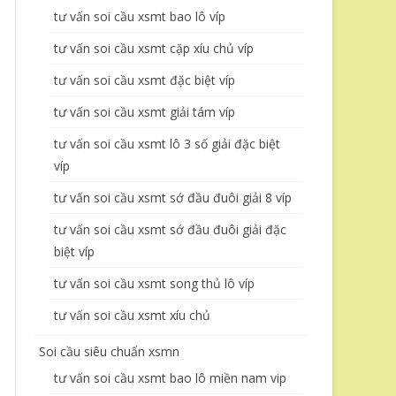
tư vấn soi cầu xsmt bao lô víp
tư vấn soi cầu xsmt cặp xíu chủ víp
tư vấn soi cầu xsmt đặc biệt víp
tư vấn soi cầu xsmt giải tám víp
tư vấn soi cầu xsmt lô 3 số giải đặc biệt
víp
tư vấn soi cầu xsmt sớ đầu đuôi giải 8 víp
tư vấn soi cầu xsmt sớ đầu đuôi giải đặc
biệt víp
tư vấn soi cầu xsmt song thủ lô víp
tư vấn soi cầu xsmt xíu chủ
Soi cầu siêu chuẩn xsmn
tư vấn soi cầu xsmt bao lô miền nam vip