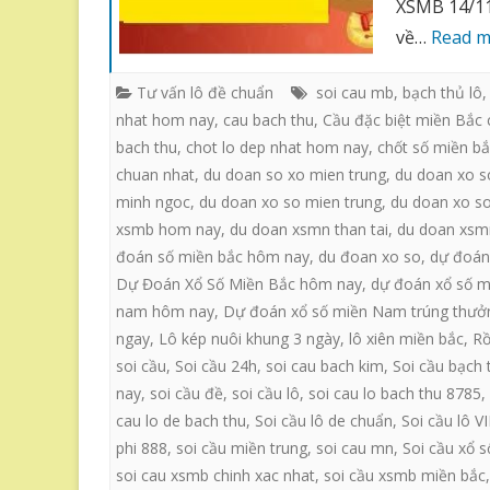
XSMB 14/11
về…
Read m
Tư vấn lô đề chuẩn
soi cau mb
,
bạch thủ lô
nhat hom nay
,
cau bach thu
,
Cầu đặc biệt miền Bắc 
bach thu
,
chot lo dep nhat hom nay
,
chốt số miền b
chuan nhat
,
du doan so xo mien trung
,
du doan xo s
minh ngoc
,
du doan xo so mien trung
,
du doan xo s
xsmb hom nay
,
du doan xsmn than tai
,
du doan xsm
đoán số miền bắc hôm nay
,
du đoan xo so
,
dự đoán
Dự Đoán Xổ Số Miền Bắc hôm nay
,
dự đoán xổ số m
nam hôm nay
,
Dự đoán xổ số miền Nam trúng thưở
ngay
,
Lô kép nuôi khung 3 ngày
,
lô xiên miền bắc
,
Rồ
soi cầu
,
Soi cầu 24h
,
soi cau bach kim
,
Soi cầu bạch 
nay
,
soi cầu đề
,
soi cầu lô
,
soi cau lo bach thu 8785
,
cau lo de bach thu
,
Soi cầu lô de chuẩn
,
Soi cầu lô V
phi 888
,
soi cầu miền trung
,
soi cau mn
,
Soi cầu xổ 
soi cau xsmb chinh xac nhat
,
soi cầu xsmb miền bắc