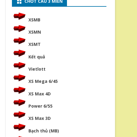
CHỐT CẦU 3 MIỀN
TƯ VẤN SOI CẦU XSMB LÔ
SONG THỦ KÉP VÍP
XSMB
TƯ VẤN SOI CẦU XSMB LÔ
XSMN
SONG THỦ VÍP
XSMT
TƯ VẤN SOI CẦU XSMB XIÊN 2
LÔ VÍP
Kết quả
TƯ VẤN SOI CẦU XSMB XIÊN 3
Vietlott
LÔ VÍP
XS Mega 6/45
TƯ VẤN SOI CẦU XSMB XIÊN 4
LÔ VÍP
XS Max 4D
Power 6/55
XS Max 3D
Bạch thủ (MB)