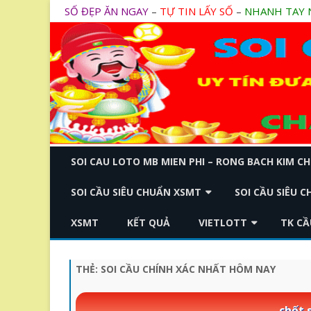
SỐ ĐẸP ĂN NGAY
–
TỰ TIN LẤY SỐ
–
NHANH TAY N
SOI CAU LOTO MB MIEN PHI – RONG BACH KIM C
SOI CẦU SIÊU CHUẨN XSMT
SOI CẦU SIÊU 
TƯ VẤN SOI CẦU XSMT BAO LÔ
XSMT
KẾT QUẢ
VIETLOTT
TƯ VẤN SOI CẦU X
TK CẦ
VÍP
MIỀN NAM VIP
XS MEGA 6/45
TK CẦU
TƯ VẤN SOI CẦU XSMT CẶP XÍU
TƯ VẤN SOI CẦU X
THẺ:
SOI CẦU CHÍNH XÁC NHẤT HÔM NAY
XS MAX 4D
LẬT LIÊ
CHỦ VÍP
CHỦ VIP
POWER 6/55
VỀ CẢ C
chốt 
TƯ VẤN SOI CẦU XSMT ĐẶC
TƯ VẤN SOI CẦU X