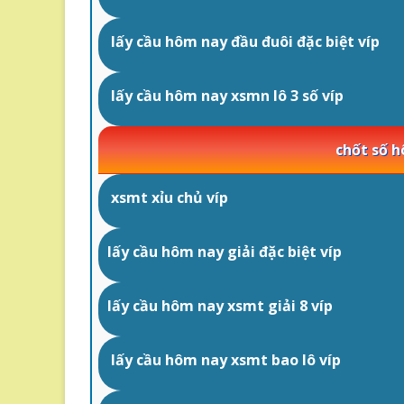
lấy cầu hôm nay đầu đuôi đặc biệt víp
lấy cầu hôm nay xsmn lô 3 số víp
chốt số 
xsmt xỉu chủ víp
lấy cầu hôm nay giải đặc biệt víp
lấy cầu hôm nay xsmt giải 8 víp
lấy cầu hôm nay xsmt bao lô víp