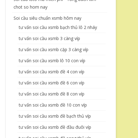
chot so hom nay
Soi cầu siêu chuẩn xsmb hôm nay
tư vấn soi cầu xsmb bạch thủ lô 2 nháy
tư vấn soi cầu xsmb 3 càng víp
tư vấn soi cầu xsmb cặp 3 càng víp
tư vấn soi cầu xsmb lô 10 con víp
tư vấn soi cầu xsmb đề 4 con víp
tư vấn soi cầu xsmb đề 6 con víp
tư vấn soi cầu xsmb đề 8 con víp
tư vấn soi cầu xsmb đề 10 con víp
tư vấn soi cầu xsmb đề bạch thủ víp
tư vấn soi cầu xsmb đề đầu đuôi víp