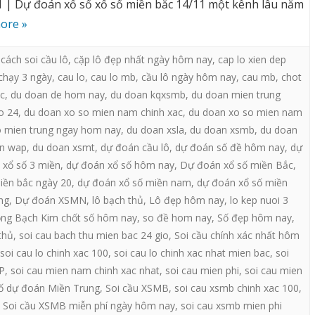
 | Dự đoán xổ số xổ số miền bắc 14/11 một kênh lâu năm
ore »
,
cách soi cầu lô
,
cặp lô đẹp nhất ngày hôm nay
,
cap lo xien dep
chạy 3 ngày
,
cau lo
,
cau lo mb
,
cầu lô ngày hôm nay
,
cau mb
,
chot
ắc
,
du doan de hom nay
,
du doan kqxsmb
,
du doan mien trung
o 24
,
du doan xo so mien nam chinh xac
,
du doan xo so mien nam
o mien trung ngay hom nay
,
du doan xsla
,
du doan xsmb
,
du doan
n wap
,
du doan xsmt
,
dự đoán cầu lô
,
dự đoán số đề hôm nay
,
dự
 xổ số 3 miền
,
dự đoán xổ số hôm nay
,
Dự đoán xổ số miền Bắc
,
iền bắc ngày 20
,
dự đoán xổ số miền nam
,
dự đoán xổ số miền
ng
,
Dự đoán XSMN
,
lô bạch thủ
,
Lô đẹp hôm nay
,
lo kep nuoi 3
ng Bạch Kim chốt số hôm nay
,
so đề hom nay
,
Số đẹp hôm nay
,
thủ
,
soi cau bach thu mien bac 24 gio
,
Soi cầu chính xác nhất hôm
soi cau lo chinh xac 100
,
soi cau lo chinh xac nhat mien bac
,
soi
IP
,
soi cau mien nam chinh xac nhat
,
soi cau mien phi
,
soi cau mien
số dự đoán Miền Trung
,
Soi cầu XSMB
,
soi cau xsmb chinh xac 100
,
,
Soi cầu XSMB miễn phí ngày hôm nay
,
soi cau xsmb mien phi