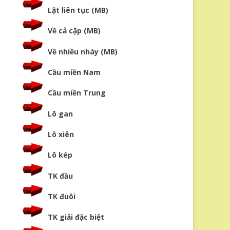
Lật liên tục (MB)
Về cả cặp (MB)
Về nhiều nháy (MB)
Cầu miền Nam
Cầu miền Trung
Lô gan
Lô xiên
Lô kép
TK đầu
TK đuôi
TK giải đặc biệt