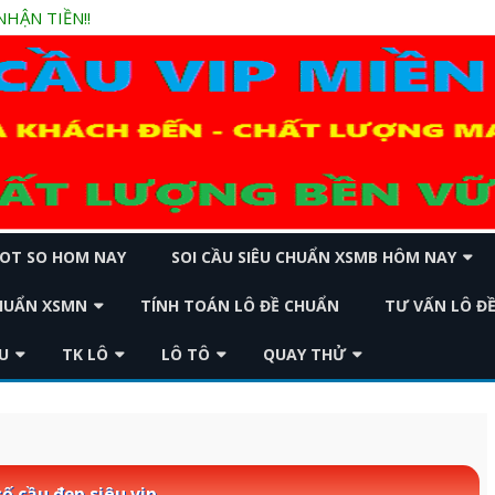
HẬN TIỀN!!
Skip
HOT SO HOM NAY
SOI CẦU SIÊU CHUẨN XSMB HÔM NAY
to
content
CHUẨN XSMN
TÍNH TOÁN LÔ ĐỀ CHUẨN
TƯ VẤN SOI CẦU XSMB BẠCH
TƯ VẤN LÔ ĐÊ
THỦ LÔ 2 NHÁY
SMT BAO LÔ
U
TK LÔ
LÔ TÔ
QUAY THỬ
TƯ VẤN SOI CẦU XSMB 3 CÀNG
 BẠCH THỦ (MB
LÔ GAN
LÔ TÔ MIỀN BẮC
VÍP
QUAY THỬ XSMB
SMN CẶP XÍU
N TỤC (MB)
LÔ XIÊN
LÔ TÔ MIỀN NAM
TƯ VẤN SOI CẦU XSMB CẶP 3
QUAY THỬ XSMT
CÀNG VÍP
ẶP (MB)
LÔ KÉP
LÔ TÔ MIỀN TRUNG
QUAY THỬ XSMN
số cầu đẹp siêu vip
SMN ĐẶC