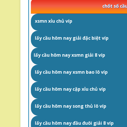
chốt số cầ
xsmn xỉu chủ víp
lấy cầu hôm nay giải đặc biệt víp
lấy cầu hôm nay xsmn giải 8 víp
lấy cầu hôm nay xsmn bao lô víp
lấy cầu hôm nay cặp xỉu chủ víp
lấy cầu hôm nay song thủ lô víp
lấy cầu hôm nay đầu đuôi giải 8 víp