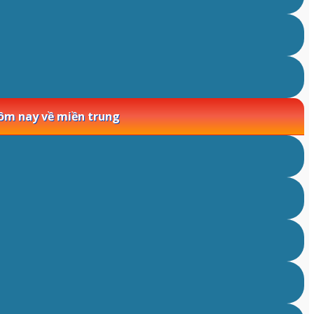
hôm nay về miền trung