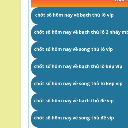
BIỆT VÍP
BIỆT VÍP
XS MAX 3D
VỀ NHI
chốt số hôm nay về bạch thủ lô víp
TƯ VẤN SOI CẦU XSMT GIẢI
TƯ VẤN SOI CẦU X
CẦU MI
TÁM VÍP
TÁM VÍP
chốt số hôm nay về bạch thủ lô 2 nháy mb
CẦU M
TƯ VẤN SOI CẦU XSMT LÔ 3 SỐ
TƯ VẤN SOI CẦU X
GIẢI ĐẶC BIỆT VÍP
GIẢI ĐẶC BIỆT VÍP
chốt số hôm nay về song thủ lô víp
TƯ VẤN SOI CẦU XSMT SỚ ĐẦU
TƯ VẤN SOI CẦU 
ĐUÔI GIẢI 8 VÍP
ĐUÔI GIẢI 8 VÍP
chốt số hôm nay về bạch thủ lô kép víp
TƯ VẤN SOI CẦU XSMT SỚ ĐẦU
TƯ VẤN SOI CẦU 
ĐUÔI GIẢI ĐẶC BIỆT VÍP
ĐUÔI ĐẶC BIỆT
chốt số hôm nay về song thủ lô kép víp
TƯ VẤN SOI CẦU XSMT SONG
TƯ VẤN SOI CẦU 
THỦ LÔ VÍP
THỦ LÔ VÍP
chốt số hôm nay về bạch thủ đề víp
TƯ VẤN SOI CẦU XSMT XÍU
TƯ VẤN SOI CẦU X
CHỦ
CHỦ VÍP
chốt số hôm nay về song thủ đề víp