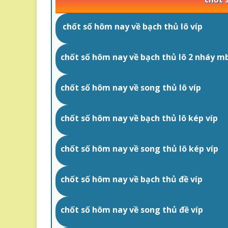
BIỆT VÍP
BIỆT VÍP
XS MAX 3D
VỀ NHI
chốt số hôm nay về bạch thủ lô víp
TƯ VẤN SOI CẦU XSMT GIẢI
TƯ VẤN SOI CẦU X
CẦU MI
TÁM VÍP
TÁM VÍP
chốt số hôm nay về bạch thủ lô 2 nháy mb
CẦU M
TƯ VẤN SOI CẦU XSMT LÔ 3 SỐ
TƯ VẤN SOI CẦU X
GIẢI ĐẶC BIỆT VÍP
GIẢI ĐẶC BIỆT VÍP
chốt số hôm nay về song thủ lô víp
TƯ VẤN SOI CẦU XSMT SỚ ĐẦU
TƯ VẤN SOI CẦU 
ĐUÔI GIẢI 8 VÍP
ĐUÔI GIẢI 8 VÍP
chốt số hôm nay về bạch thủ lô kép víp
TƯ VẤN SOI CẦU XSMT SỚ ĐẦU
TƯ VẤN SOI CẦU 
ĐUÔI GIẢI ĐẶC BIỆT VÍP
ĐUÔI ĐẶC BIỆT
chốt số hôm nay về song thủ lô kép víp
TƯ VẤN SOI CẦU XSMT SONG
TƯ VẤN SOI CẦU 
THỦ LÔ VÍP
THỦ LÔ VÍP
chốt số hôm nay về bạch thủ đề víp
TƯ VẤN SOI CẦU XSMT XÍU
TƯ VẤN SOI CẦU X
CHỦ
CHỦ VÍP
chốt số hôm nay về song thủ đề víp