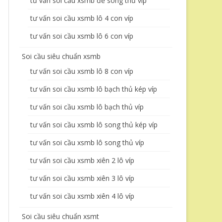
tư vấn soi cầu xsmb đề song thủ víp
tư vấn soi cầu xsmb lô 4 con víp
tư vấn soi cầu xsmb lô 6 con víp
Soi cầu siêu chuẩn xsmb
tư vấn soi cầu xsmb lô 8 con víp
tư vấn soi cầu xsmb lô bạch thủ kép víp
tư vấn soi cầu xsmb lô bạch thủ víp
tư vấn soi cầu xsmb lô song thủ kép víp
tư vấn soi cầu xsmb lô song thủ víp
tư vấn soi cầu xsmb xiên 2 lô víp
tư vấn soi cầu xsmb xiên 3 lô víp
tư vấn soi cầu xsmb xiên 4 lô víp
Soi cầu siêu chuẩn xsmt