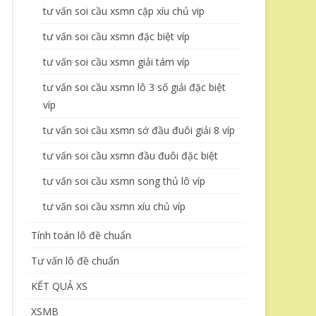
tư vấn soi cầu xsmn cặp xíu chủ vip
tư vấn soi cầu xsmn đặc biệt víp
tư vấn soi cầu xsmn giải tám víp
tư vấn soi cầu xsmn lô 3 số giải đặc biệt
víp
tư vấn soi cầu xsmn sớ đầu đuôi giải 8 víp
tư vấn soi cầu xsmn đầu đuôi đặc biệt
tư vấn soi cầu xsmn song thủ lô víp
tư vấn soi cầu xsmn xíu chủ víp
Tính toán lô đề chuẩn
Tư vấn lô đề chuẩn
KẾT QUẢ XS
XSMB