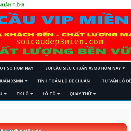
HẬN TIỀN!!
Skip
HOT SO HOM NAY
SOI CẦU SIÊU CHUẨN XSMB HÔM NAY
to
content
CHUẨN XSMN
TÍNH TOÁN LÔ ĐỀ CHUẨN
TƯ VẤN SOI CẦU XSMB BẠCH
TƯ VẤN LÔ ĐÊ
THỦ LÔ 2 NHÁY
SMT BAO LÔ
U
TK LÔ
LÔ TÔ
QUAY THỬ
TƯ VẤN SOI CẦU XSMB 3 CÀNG
 BẠCH THỦ (MB
LÔ GAN
LÔ TÔ MIỀN BẮC
VÍP
QUAY THỬ XSMB
SMN CẶP XÍU
N TỤC (MB)
LÔ XIÊN
LÔ TÔ MIỀN NAM
TƯ VẤN SOI CẦU XSMB CẶP 3
QUAY THỬ XSMT
CÀNG VÍP
ẶP (MB)
LÔ KÉP
LÔ TÔ MIỀN TRUNG
QUAY THỬ XSMN
số cầu đẹp siêu vip
SMN ĐẶC