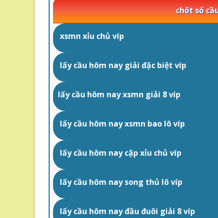
chốt số cầ
xsmn xỉu chủ víp
lấy cầu hôm nay giải đặc biệt víp
lấy cầu hôm nay xsmn giải 8 víp
lấy cầu hôm nay xsmn bao lô víp
lấy cầu hôm nay cặp xỉu chủ víp
lấy cầu hôm nay song thủ lô víp
lấy cầu hôm nay đầu đuôi giải 8 víp