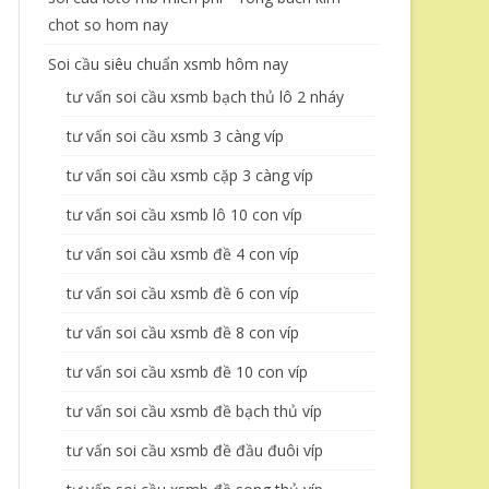
chot so hom nay
Soi cầu siêu chuẩn xsmb hôm nay
tư vấn soi cầu xsmb bạch thủ lô 2 nháy
tư vấn soi cầu xsmb 3 càng víp
tư vấn soi cầu xsmb cặp 3 càng víp
tư vấn soi cầu xsmb lô 10 con víp
tư vấn soi cầu xsmb đề 4 con víp
tư vấn soi cầu xsmb đề 6 con víp
tư vấn soi cầu xsmb đề 8 con víp
tư vấn soi cầu xsmb đề 10 con víp
tư vấn soi cầu xsmb đề bạch thủ víp
tư vấn soi cầu xsmb đề đầu đuôi víp