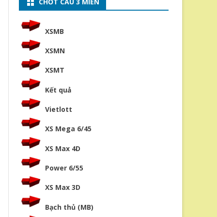
CHỐT CẦU 3 MIỀN
TƯ VẤN SOI CẦU XSMB LÔ
SONG THỦ KÉP VÍP
XSMB
TƯ VẤN SOI CẦU XSMB LÔ
XSMN
SONG THỦ VÍP
XSMT
TƯ VẤN SOI CẦU XSMB XIÊN 2
LÔ VÍP
Kết quả
TƯ VẤN SOI CẦU XSMB XIÊN 3
Vietlott
LÔ VÍP
XS Mega 6/45
TƯ VẤN SOI CẦU XSMB XIÊN 4
LÔ VÍP
XS Max 4D
Power 6/55
XS Max 3D
Bạch thủ (MB)