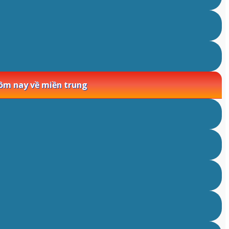
hôm nay về miền trung