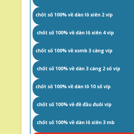
chốt số 100% về dàn lô xiên 2 víp
chốt số 100% về dàn lô xiên 4 víp
chốt số 100% về xsmb 3 càng víp
chốt số 100% về dàn 3 càng 2 số víp
chốt số 100% về dàn lô 10 số víp
chốt số 100% về đề đầu đuôi víp
chốt số 100% về dàn lô xiên 3 mb