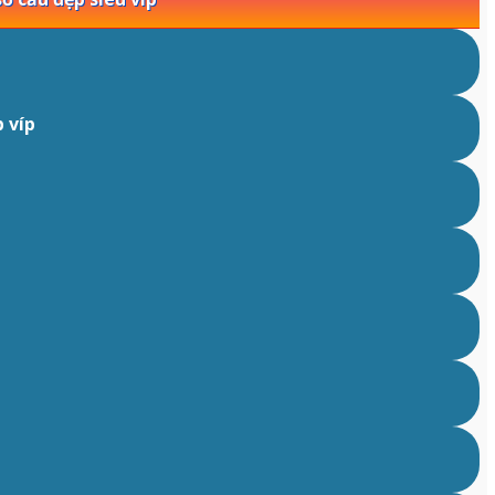
TƯ VẤN SOI CẦU XSMB LÔ 10
ỀU NHÁY (MB)
TK ĐẦU
CON VÍP
SMN GIẢI
ỀN NAM
TK ĐUÔI
TƯ VẤN SOI CẦU XSMB ĐỀ 4
CON VÍP
 víp
IỀN TRUNG
TK GIẢI ĐẶC BIỆT
SMN LÔ 3 SỐ
TƯ VẤN SOI CẦU XSMB ĐỀ 6
TK LẦN XUẤT HIỆN
CON VÍP
XSMN SỚ ĐẦU
TK 00-99
TƯ VẤN SOI CẦU XSMB ĐỀ 8
CON VÍP
XSMN ĐẦU
TƯ VẤN SOI CẦU XSMB ĐỀ 10
CON VÍP
XSMN SONG
TƯ VẤN SOI CẦU XSMB ĐỀ
BẠCH THỦ VÍP
SMN XÍU
TƯ VẤN SOI CẦU XSMB ĐỀ ĐẦU
ĐUÔI VÍP