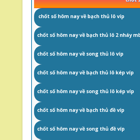
BIỆT VÍP
BIỆT VÍP
XS MAX 3D
VỀ NHI
chốt số hôm nay về bạch thủ lô víp
TƯ VẤN SOI CẦU XSMT GIẢI
TƯ VẤN SOI CẦU X
CẦU MI
TÁM VÍP
TÁM VÍP
chốt số hôm nay về bạch thủ lô 2 nháy mb
CẦU M
TƯ VẤN SOI CẦU XSMT LÔ 3 SỐ
TƯ VẤN SOI CẦU X
GIẢI ĐẶC BIỆT VÍP
GIẢI ĐẶC BIỆT VÍP
chốt số hôm nay về song thủ lô víp
TƯ VẤN SOI CẦU XSMT SỚ ĐẦU
TƯ VẤN SOI CẦU 
ĐUÔI GIẢI 8 VÍP
ĐUÔI GIẢI 8 VÍP
chốt số hôm nay về bạch thủ lô kép víp
TƯ VẤN SOI CẦU XSMT SỚ ĐẦU
TƯ VẤN SOI CẦU 
ĐUÔI GIẢI ĐẶC BIỆT VÍP
ĐUÔI ĐẶC BIỆT
chốt số hôm nay về song thủ lô kép víp
TƯ VẤN SOI CẦU XSMT SONG
TƯ VẤN SOI CẦU 
THỦ LÔ VÍP
THỦ LÔ VÍP
chốt số hôm nay về bạch thủ đề víp
TƯ VẤN SOI CẦU XSMT XÍU
TƯ VẤN SOI CẦU X
CHỦ
CHỦ VÍP
chốt số hôm nay về song thủ đề víp