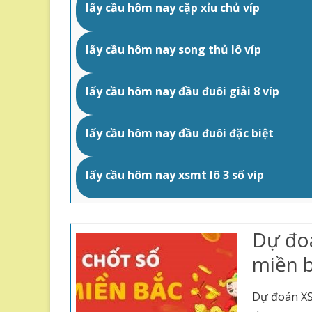
lấy cầu hôm nay cặp xỉu chủ víp
lấy cầu hôm nay song thủ lô víp
lấy cầu hôm nay đầu đuôi giải 8 víp
lấy cầu hôm nay đầu đuôi đặc biệt
lấy cầu hôm nay xsmt lô 3 số víp
Dự đo
miền b
Dự đoán XS