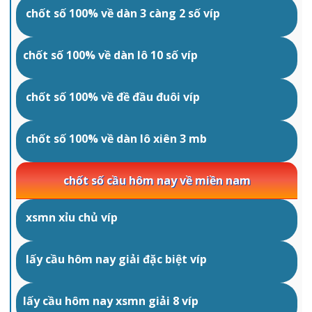
chốt số 100% về dàn 3 càng 2 số víp
chốt số 100% về dàn lô 10 số víp
chốt số 100% về đề đầu đuôi víp
chốt số 100% về dàn lô xiên 3 mb
chốt số cầu hôm nay về miền nam
xsmn xỉu chủ víp
lấy cầu hôm nay giải đặc biệt víp
lấy cầu hôm nay xsmn giải 8 víp