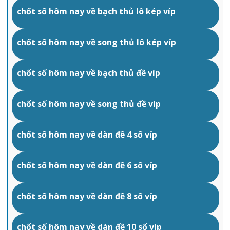
chốt số hôm nay về bạch thủ lô kép víp
chốt số hôm nay về song thủ lô kép víp
chốt số hôm nay về bạch thủ đề víp
chốt số hôm nay về song thủ đề víp
chốt số hôm nay về dàn đề 4 số víp
chốt số hôm nay về dàn đề 6 số víp
chốt số hôm nay về dàn đề 8 số víp
chốt số hôm nay về dàn đề 10 số víp