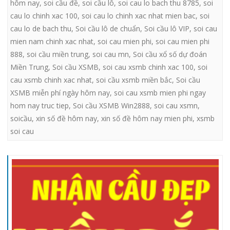
hôm nay
,
soi cầu đề
,
soi cầu lô
,
soi cau lo bach thu 8785
,
soi
cau lo chinh xac 100
,
soi cau lo chinh xac nhat mien bac
,
soi
cau lo de bach thu
,
Soi cầu lô de chuẩn
,
Soi cầu lô VIP
,
soi cau
mien nam chinh xac nhat
,
soi cau mien phi
,
soi cau mien phi
888
,
soi cầu miền trung
,
soi cau mn
,
Soi cầu xổ số dự đoán
Miền Trung
,
Soi cầu XSMB
,
soi cau xsmb chinh xac 100
,
soi
cau xsmb chinh xac nhat
,
soi cầu xsmb miền bắc
,
Soi cầu
XSMB miễn phí ngày hôm nay
,
soi cau xsmb mien phi ngay
hom nay truc tiep
,
Soi cầu XSMB Win2888
,
soi cau xsmn
,
soicầu
,
xin số đề hôm nay
,
xin số đề hôm nay mien phi
,
xsmb
soi cau