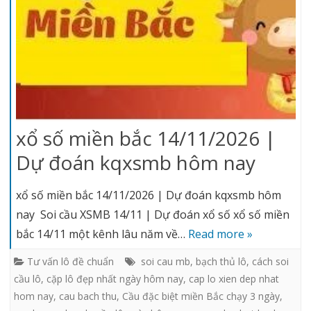
xổ số miền bắc 14/11/2026 |
Dự đoán kqxsmb hôm nay
xổ số miền bắc 14/11/2026 | Dự đoán kqxsmb hôm
nay Soi cầu XSMB 14/11 | Dự đoán xổ số xổ số miền
bắc 14/11 một kênh lâu năm về…
Read more »
Tư vấn lô đề chuẩn
soi cau mb
,
bạch thủ lô
,
cách soi
cầu lô
,
cặp lô đẹp nhất ngày hôm nay
,
cap lo xien dep nhat
hom nay
,
cau bach thu
,
Cầu đặc biệt miền Bắc chạy 3 ngày
,