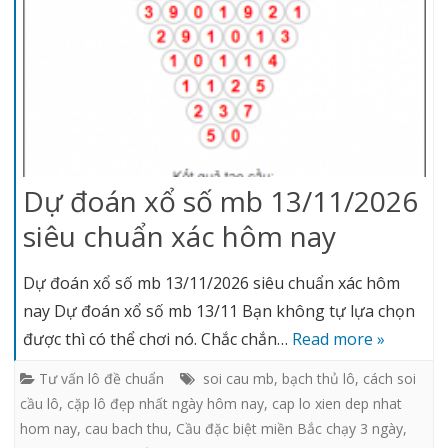
Dự đoán xổ số mb 13/11/2026
siêu chuẩn xác hôm nay
Dự đoán xổ số mb 13/11/2026 siêu chuẩn xác hôm
nay Dự đoán xổ số mb 13/11 Bạn không tự lựa chọn
được thì có thể chơi nó. Chắc chắn…
Read more »
Tư vấn lô đề chuẩn
soi cau mb
,
bạch thủ lô
,
cách soi
cầu lô
,
cặp lô đẹp nhất ngày hôm nay
,
cap lo xien dep nhat
hom nay
,
cau bach thu
,
Cầu đặc biệt miền Bắc chạy 3 ngày
,