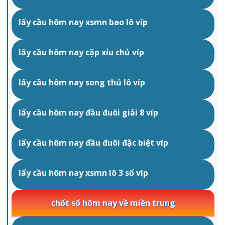
lấy cầu hôm nay xsmn bao lô víp
lấy cầu hôm nay cặp xỉu chủ víp
lấy cầu hôm nay song thủ lô víp
lấy cầu hôm nay đầu đuôi giải 8 víp
lấy cầu hôm nay đầu đuôi đặc biệt víp
lấy cầu hôm nay xsmn lô 3 số víp
chốt số hôm nay về miền trung