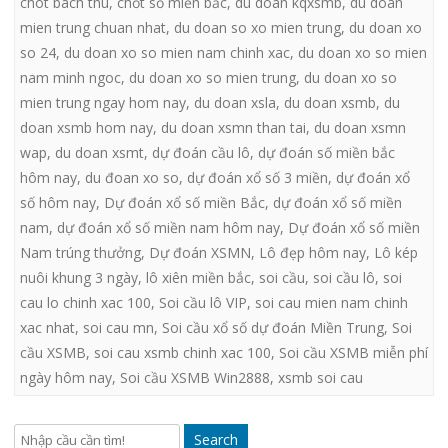
chot bach thu
,
chốt số miền bắc
,
du doan kqxsmb
,
du doan
mien trung chuan nhat
,
du doan so xo mien trung
,
du doan xo
so 24
,
du doan xo so mien nam chinh xac
,
du doan xo so mien
nam minh ngoc
,
du doan xo so mien trung
,
du doan xo so
mien trung ngay hom nay
,
du doan xsla
,
du doan xsmb
,
du
doan xsmb hom nay
,
du doan xsmn than tai
,
du doan xsmn
wap
,
du doan xsmt
,
dự đoán cầu lô
,
dự đoán số miền bắc
hôm nay
,
du đoan xo so
,
dự đoán xổ số 3 miền
,
dự đoán xổ
số hôm nay
,
Dự đoán xổ số miền Bắc
,
dự đoán xổ số miền
nam
,
dự đoán xổ số miền nam hôm nay
,
Dự đoán xổ số miền
Nam trúng thưởng
,
Dự đoán XSMN
,
Lô đẹp hôm nay
,
Lô kép
nuôi khung 3 ngày
,
lô xiên miền bắc
,
soi cầu
,
soi cầu lô
,
soi
cau lo chinh xac 100
,
Soi cầu lô VIP
,
soi cau mien nam chinh
xac nhat
,
soi cau mn
,
Soi cầu xổ số dự đoán Miền Trung
,
Soi
cầu XSMB
,
soi cau xsmb chinh xac 100
,
Soi cầu XSMB miễn phí
ngày hôm nay
,
Soi cầu XSMB Win2888
,
xsmb soi cau
Search