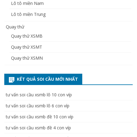
Lô tô miền Nam
Lô tô miền Trung
Quay thử
Quay thử XSMB
Quay thử XSMT
Quay thử XSMN
KẾT QUẢ SOI CẦU MỚI NHẤT
tư vấn soi cầu xsmb lô 10 con víp
tư vấn soi cầu xsmb lô 6 con víp
tư vấn soi cầu xsmb đề 10 con víp
tư vấn soi cầu xsmb đề 4 con víp