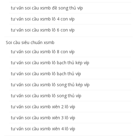
tư vấn soi cầu xsmb đề song thủ víp
tư vấn soi cầu xsmb lô 4 con víp
tư vấn soi cầu xsmb lô 6 con víp
Soi cầu siêu chuẩn xsmb
tư vấn soi cầu xsmb lô 8 con víp
tư vấn soi cầu xsmb lô bạch thủ kép víp
tư vấn soi cầu xsmb lô bạch thủ víp
tư vấn soi cầu xsmb lô song thủ kép víp
tư vấn soi cầu xsmb lô song thủ víp
tư vấn soi cầu xsmb xiên 2 lô víp
tư vấn soi cầu xsmb xiên 3 lô víp
tư vấn soi cầu xsmb xiên 4 lô víp