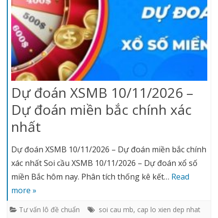
Dự đoán XSMB 10/11/2026 –
Dự đoán miền bắc chính xác
nhất
Dự đoán XSMB 10/11/2026 – Dự đoán miền bắc chính
xác nhất Soi cầu XSMB 10/11/2026 – Dự đoán xổ số
miền Bắc hôm nay. Phân tích thống kê kết…
Read
more »
Tư vấn lô đề chuẩn
soi cau mb
,
cap lo xien dep nhat